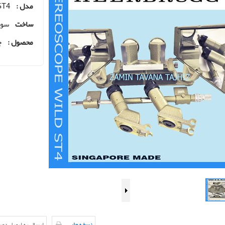
مدل :
ST4
ساخت
سوئ
محصول :
ج
نسخه چاپی
ارسال به ایمیل دو