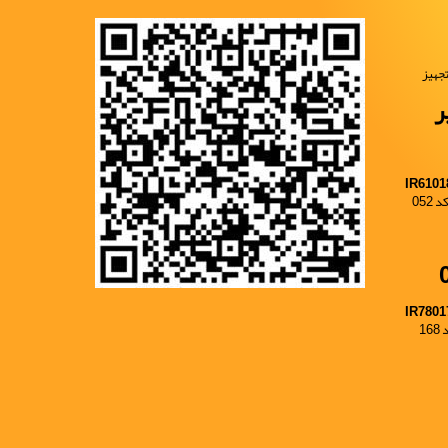
جهیز
ر
IR6101
052
IR7801
1