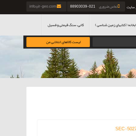
تماس ضروری
021-88903039
info@ir-geo.com
 سایت
بخانه ( کتابهای زمین شناسی )
کانی، سنگ قیمتی و فسیل
لیست کالاهای انتخابی من
SEC-502