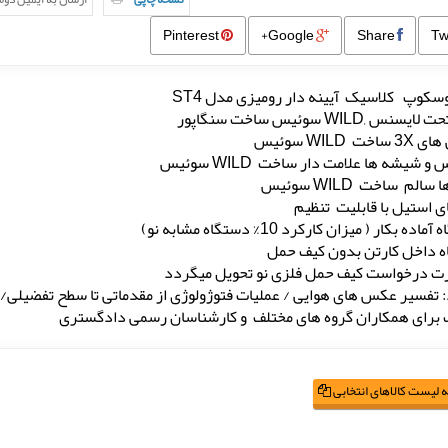
Pinterest
Google+
Share
سکوپ کلاسیک آیینه دار رومیزی مدل ST4
نس ,WILD سوئیس ساخت سنگاپور
ت WILD سوئیس
 و شیشه ها علامت دار ساخت WILD سوئیس
سالم ساخت WILD سوئیس
ای استیل با قابلیت تنظیم
ده بکار ( میزان کارکرد 10% دستگاه مشابه نو)
 داخل کارتن بدون کیف حمل
 درخواست کیف حمل فلزی نو تحویل میگردد
: تفسیر عکس های هوایی / عملیات فتوژولوژی از مقدماتی تا سطح تفضیلی/ ع
برای همکاران گروه های مختلف و کارشناسان رسمی دادگستری
 لیست کالاهای انتخابی