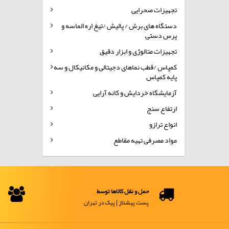
تجهیزات صحرایی
دستگاه های برش / پالیش /تیغ اره الماسه و
پرس دستی
تجهیزات متالوژی و ابزار دقیق
کمپاس /قطب نماهای دجیتالی و مکانیکال و سه
پایه کمپاس
آزمایشگاه خردایش و کانه آرایی
ارتفاع سنج
انواع ترازو
مواد مصرفی تهیه مقاطع
حمل و نقل کالاها توسط
پست پیشتاز | پیک در تهران