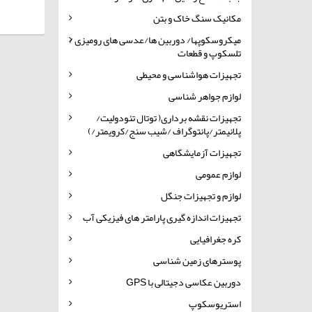
مکانیک سنگ خاک و بتن
میکروسکوپها/ دوربین ها/عدسی های رومیزی /
تلسکوپ و قطعات
تجهیزات هواشناسی و محیطی
لوازم جواهر شناسی
تجهیزات نقشه برداری( توتال تئودولیت/
پلانیمتر/پانتوگراف /شیب سنج/کرویمتر/)
تجهیزات آزمایشگاهی
لوازم عمومی
لوازم و تجهیزات جنگل
تجهیزات اندازه گیری پارامتر های فیزیکی آب
کره جغرافیایی
پوسترهای زمین شناسی
دوربین عکاسی دجیتالی با GPS
استریوسکوپ