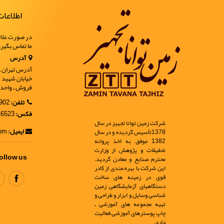
اطلاعا
در صورت علاق
ما تماس بگیر
آدرس
آدرس تهران ـ خ
فروش ـ واحد 9
تلفن:
02188902902
فکس:
02188916523
شرکت زمین توانا تجهیز در سال
ایمیل:
info@ir-geo.com
1378تأسیس گردیده و در سال
1382 موفق به اخذ پروانه
تحقیقات و پژوهش از وزارت
ollow us
محترم صنایع و معادن گردید.
این شرکت با بهره مندی از کادر
قوی در زمینه های ساخت
دستگاههای آزمایشگاهی زمین
شناسی وسایل و ابزار و طراحی و
تهیه مجموعه های آموزشی ـ
چاپ پوسترهای آموزشی فعالیت
دارد.