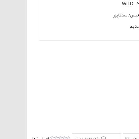
WILD- 
یس/ سنگاپور
دید
امتیاز شما
ستان
مشاهده نظرات (
)