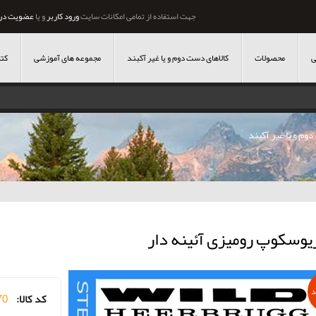
جهت استفاده از تمامی امکانات سایت
ورود کاربر
و یا
عضویت در
ی
محصولات
کالاهای دست دوم و یا غیر آکبند
مجموعه های آموزشی
کتا
وم و یا غیر آکبند
یوسکوپ رومیزی آئینه دار
د
کد کالا:
70