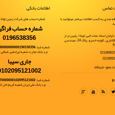
ت تماس
اطلاعات بانکی
ه مندی به کسب اطلاعات بیشتر میتوانید با
شماره حساب های شرکت زمین توانا ت
ید
شماره حساب فراگی
0196538356
یابان استاد نجات الهی (ویلا) ـ پایین تر از
خیابان شهید کلانتری ـ کوچه خسرو ـ پلاک 24 ـ مهندسی
شماره شبا:
80000000000196538356
نزد بانک تجارت شعبه ایرانشهر شمالی کد 
جاری سیبا
0102095121002
شماره شبا:
70000000102095121002
F
نزد بانک ملی ایران شعبه کریم خان کد 68