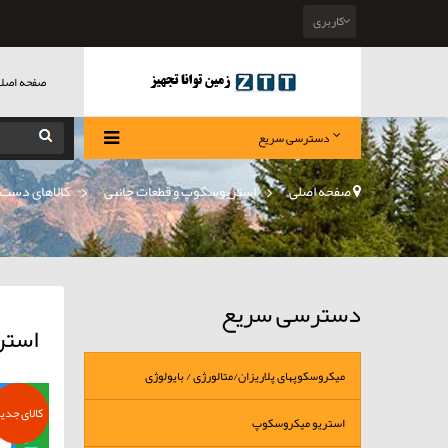
کاربری
صفحه اصل
دسترسی سریع
صفحه اصلی
>
استریوسکوپ و قطعات جانبی
»
کالاهای دست د
دسترسی سریع
استر
میکروسکوپهای پلاریزان/متالورژی / بایولوژی
کالای جدی
استریو میکروسکوپ