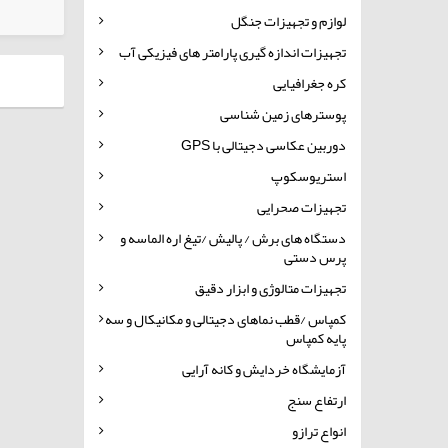
کالاهای انتخابی
لوازم و تجهیزات جنگل
تجهیزات اندازه گیری پارامتر های فیزیکی آب
کره جغرافیایی
پوسترهای زمین شناسی
دوربین عکاسی دجیتالی با GPS
استریوسکوپ
تجهیزات صحرایی
دستگاه های برش / پالیش /تیغ اره الماسه و
پرس دستی
تجهیزات متالوژی و ابزار دقیق
کمپاس /قطب نماهای دجیتالی و مکانیکال و سه
پایه کمپاس
آزمایشگاه خردایش و کانه آرایی
ارتفاع سنج
انواع ترازو