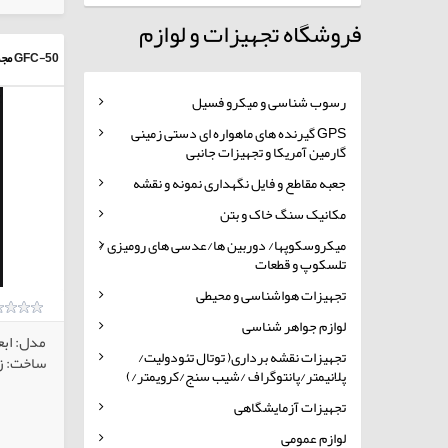
فروشگاه تجهیزات و لوازم
GFC-50
مجم
رسوب شناسی و میکرو فسیل
GPS گیرنده های ماهواره ای دستی زمینی
گارمین آمریکا و تجهیزات جانبی
جعبه مقاطع و فایل نگهداری نمونه و نقشه
مکانیک سنگ خاک و بتن
میکروسکوپها/ دوربین ها/عدسی های رومیزی /
تلسکوپ و قطعات
تجهیزات هواشناسی و محیطی
لوازم جواهر شناسی
مدل: ابع
تجهیزات نقشه برداری( توتال تئودولیت/
ساخت: زم
پلانیمتر/پانتوگراف /شیب سنج/کرویمتر/)
تجهیزات آزمایشگاهی
لوازم عمومی