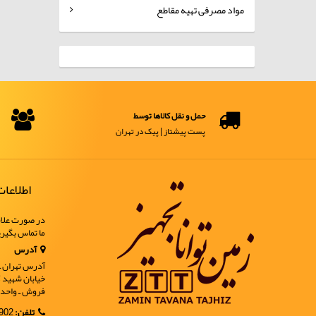
مواد مصرفی تهیه مقاطع
حمل و نقل کالاها توسط
پست پیشتاز | پیک در تهران
اطلاعا
در صورت علاق
ما تماس بگیر
آدرس
آدرس تهران ـ خ
فروش ـ واحد 9
تلفن:
02188902902