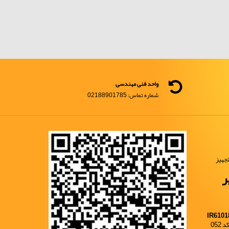
واحد فنی مهندسی
شماره تماس: 02188901785
جهیز
ر
IR6101
052