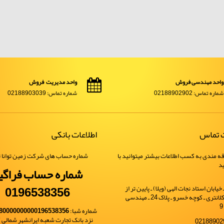
واحد مهندسی فروش
واحد مدیریت فروش
شماره تماس: 02188902902
شماره تماس: 02188903039
ت تماس
اطلاعات بانکی
ه مندی به کسب اطلاعات بیشتر میتوانید با
شماره حساب های شرکت زمین توانا ت
ید
شماره حساب فراگی
0196538356
یابان استاد نجات الهی (ویلا) ـ پایین تر از
خیابان شهید کلانتری ـ کوچه خسرو ـ پلاک 24 ـ مهندسی
شماره شبا:
80000000000196538356
نزد بانک تجارت شعبه ایرانشهر شمالی کد 