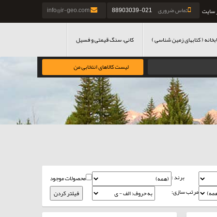
تماس ضروری
021-88903039
info@ir-geo.com
 سایت
بخانه ( کتابهای زمین شناسی )
کانی، سنگ قیمتی و فسیل
لیست کالاهای انتخابی من
برند :
محصولات موجود
مرتب سازی: