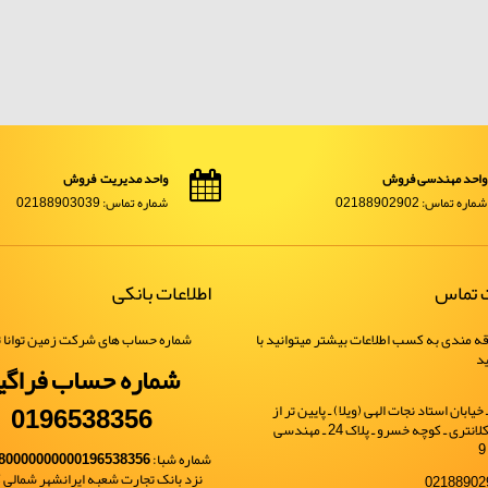
واحد مهندسی فروش
واحد مدیریت فروش
شماره تماس: 02188902902
شماره تماس: 02188903039
ت تماس
اطلاعات بانکی
ه مندی به کسب اطلاعات بیشتر میتوانید با
شماره حساب های شرکت زمین توانا ت
ید
شماره حساب فراگی
0196538356
یابان استاد نجات الهی (ویلا) ـ پایین تر از
خیابان شهید کلانتری ـ کوچه خسرو ـ پلاک 24 ـ مهندسی
شماره شبا:
80000000000196538356
نزد بانک تجارت شعبه ایرانشهر شمالی کد 