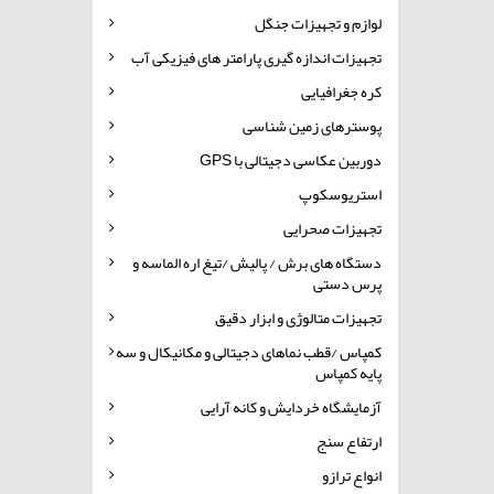
لوازم و تجهیزات جنگل
تجهیزات اندازه گیری پارامتر های فیزیکی آب
کره جغرافیایی
پوسترهای زمین شناسی
دوربین عکاسی دجیتالی با GPS
استریوسکوپ
تجهیزات صحرایی
دستگاه های برش / پالیش /تیغ اره الماسه و
پرس دستی
تجهیزات متالوژی و ابزار دقیق
کمپاس /قطب نماهای دجیتالی و مکانیکال و سه
پایه کمپاس
آزمایشگاه خردایش و کانه آرایی
ارتفاع سنج
انواع ترازو