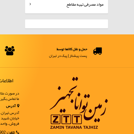
مواد مصرفی تهیه مقاطع
حمل و نقل کالاها توسط
پست پیشتاز | پیک در تهران
اطلاعا
در صورت علاق
ما تماس بگیر
آدرس
آدرس تهران ـ خ
فروش ـ واحد 9
تلفن:
02188902902