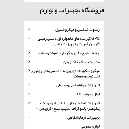
فروشگاه تجهیزات و لوازم
رسوب شناسی و میکرو فسیل
GPS گیرنده های ماهواره ای دستی زمینی
گارمین آمریکا و تجهیزات جانبی
جعبه مقاطع و فایل نگهداری نمونه و نقشه
مکانیک سنگ خاک و بتن
میکروسکوپها/ دوربین ها/عدسی های رومیزی /
تلسکوپ و قطعات
تجهیزات هواشناسی و محیطی
لوازم جواهر شناسی
تجهیزات نقشه برداری( توتال تئودولیت/
پلانیمتر/پانتوگراف /شیب سنج/کرویمتر/)
تجهیزات آزمایشگاهی
لوازم عمومی