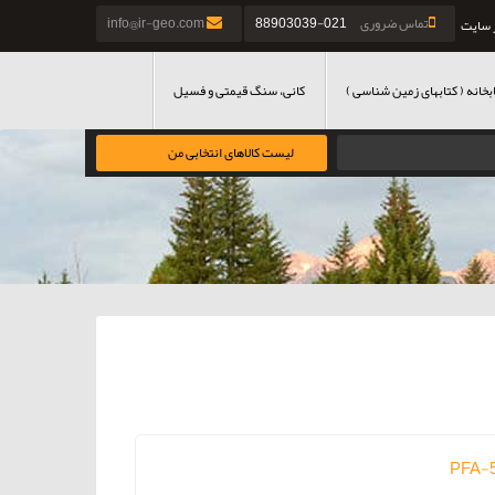
تماس ضروری
021-88903039
info@ir-geo.com
 سایت
بخانه ( کتابهای زمین شناسی )
کانی، سنگ قیمتی و فسیل
لیست کالاهای انتخابی من
PFA-