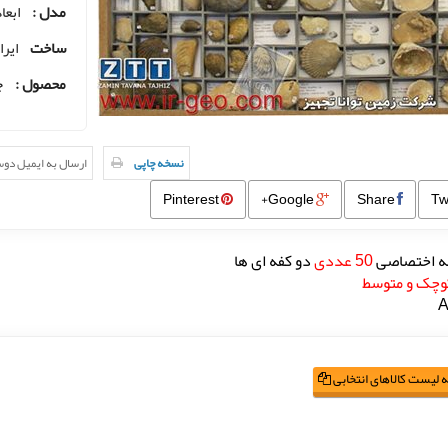
مدل :
ابعا
ساخت
ایرا
محصول :
ج
نسخه چاپی
ارسال به ایمیل دو
Pinterest
Google+
Share
ه اختصاصی
50 عددی
دو کفه ای ها
کوچک و متوسط
 لیست کالاهای انتخابی