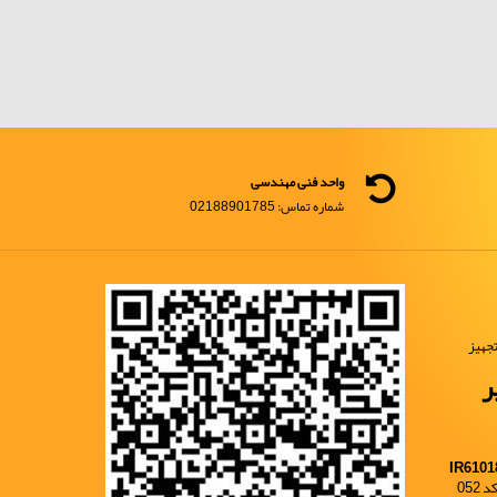
واحد فنی مهندسی
شماره تماس: 02188901785
جهیز
ر
IR6101
052