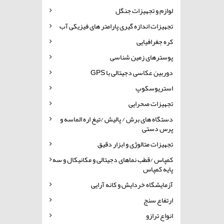
لوازم و تجهیزات جنگل
تجهیزات اندازه گیری پارامتر های فیزیکی آب
کره جغرافیایی
پوسترهای زمین شناسی
دوربین عکاسی دجیتالی با GPS
استریوسکوپ
تجهیزات صحرایی
دستگاه های برش / پالیش /تیغ اره الماسه و
پرس دستی
تجهیزات متالوژی و ابزار دقیق
کمپاس /قطب نماهای دجیتالی و مکانیکال و سه
پایه کمپاس
آزمایشگاه خردایش و کانه آرایی
ارتفاع سنج
انواع ترازو