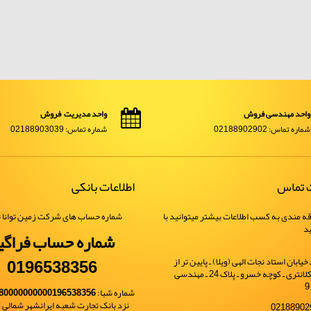
واحد مهندسی فروش
واحد مدیریت فروش
شماره تماس: 02188902902
شماره تماس: 02188903039
ت تماس
اطلاعات بانکی
ه مندی به کسب اطلاعات بیشتر میتوانید با
شماره حساب های شرکت زمین توانا ت
ید
شماره حساب فراگی
0196538356
یابان استاد نجات الهی (ویلا) ـ پایین تر از
خیابان شهید کلانتری ـ کوچه خسرو ـ پلاک 24 ـ مهندسی
شماره شبا:
80000000000196538356
نزد بانک تجارت شعبه ایرانشهر شمالی کد 