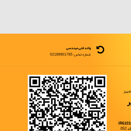
واحد فنی مهندسی
شماره تماس: 02188901785
جهیز
ر
IR6101
052