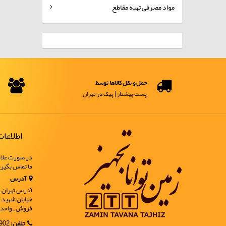
مواد مصرفی تهیه مقاطع
حمل و نقل کالاها توسط
پست پیشتاز | پیک در تهران
اطلاعا
در صورت علاق
ما تماس بگیر
آدرس
آدرس تهران ـ خ
فروش ـ واحد 9
تلفن:
02188902902