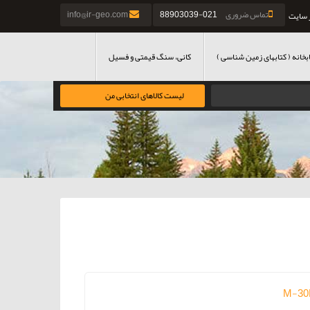
تماس ضروری
021-88903039
info@ir-geo.com
 سایت
بخانه ( کتابهای زمین شناسی )
کانی، سنگ قیمتی و فسیل
لیست کالاهای انتخابی من
M-3