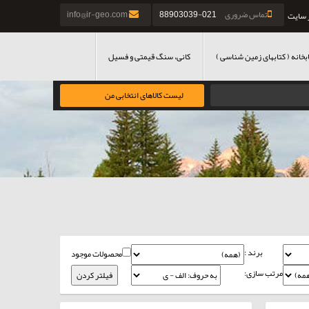
تماس ضروری
021-88903039
info@ir-geo.com
 سایت
بخانه ( کتابهای زمین شناسی )
کانی، سنگ قیمتی و فسیل
لیست کالاهای انتخابی من
برند :
محصولات موجود
مرتب سازی: