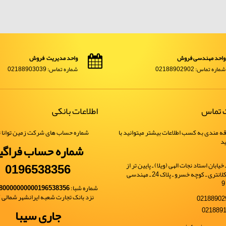
واحد مهندسی فروش
واحد مدیریت فروش
شماره تماس: 02188902902
شماره تماس: 02188903039
ت تماس
اطلاعات بانکی
ه مندی به کسب اطلاعات بیشتر میتوانید با
شماره حساب های شرکت زمین توانا ت
ید
شماره حساب فراگی
0196538356
یابان استاد نجات الهی (ویلا) ـ پایین تر از
خیابان شهید کلانتری ـ کوچه خسرو ـ پلاک 24 ـ مهندسی
شماره شبا:
80000000000196538356
نزد بانک تجارت شعبه ایرانشهر شمالی کد 
جاری سیبا