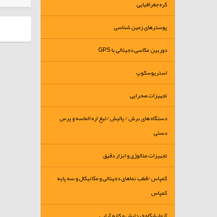
کره جغرافیایی
پوسترهای زمین شناسی
دوربین عکاسی دجیتالی با GPS
استریوسکوپ
تجهیزات صحرایی
دستگاه های برش / پالیش /تیغ اره الماسه و پرس
دستی
تجهیزات متالوژی و ابزار دقیق
کمپاس /قطب نماهای دجیتالی و مکانیکال و سه پایه
کمپاس
آزمایشگاه خردایش و کانه آرایی