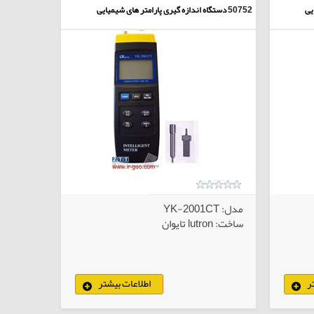
یی
50752
دستگاه اندازه گیری پارامتر های شیمیایی
مدل: YK-2001CT
ساخت: lutron تایوان
ر
اطلاعات بیشتر
لاهای انتخابی