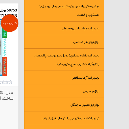
میکروسکوپها/ دوربین ها/عدسی های رومیزی /
50753
تلسکوپ و قطعات
TY METER
کالای جدید
تجهیزات هواشناسی و محیطی
لوازم جواهر شناسی
تجهیزات نقشه برداری( توتال تئودولیت/پلانیمتر/
پانتوگراف /شیب سنج/کرویمتر/)
تجهیزات آزمایشگاهی
لوازم عمومی
مدل: (Bench type) BWA-2018 SD
ساخت: LUTRON تایوان
لوازم و تجهیزات جنگل
تجهیزات اندازه گیری پارامتر های فیزیکی آب
کالاهای انتخابی