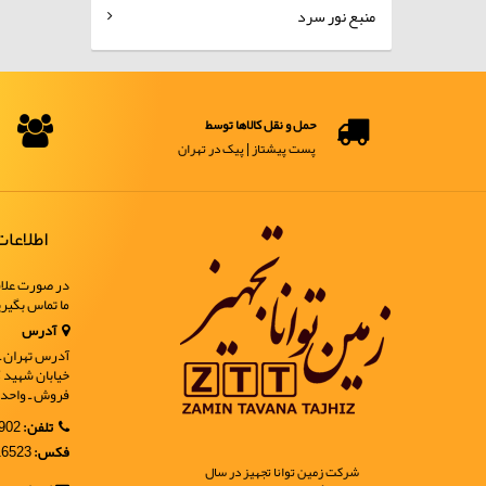
منبع نور سرد
حمل و نقل کالاها توسط
پست پیشتاز | پیک در تهران
اطلاعا
در صورت علاق
ما تماس بگیر
آدرس
آدرس تهران ـ خ
فروش ـ واحد 9
تلفن:
02188902902
فکس:
02188916523
شرکت زمین توانا تجهیز در سال