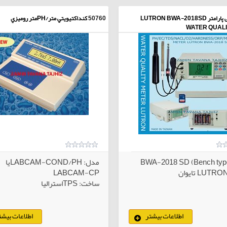
مولتی پارامتر LUTRON BWA-2018SD
50760
كنداكتيويتي متر/PHمتر روميزي
WATER QUALI
مدل: LABCAM-COND/PHيا
LABCAM-CP
ساخت: TPSاستراليا
اطلاعات بیشتر
اطلاعات بیشت
کالاهای انتخابی