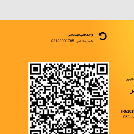
واحد فنی مهندسی
شماره تماس: 02188901785
جهیز
ر
IR6101
052