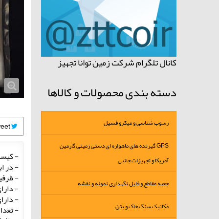
کانال تلگرام شرکت زمین توانا تجهیز
دسته بندی محصولات و کالاها
رسوب شناسی و میکرو فسیل
Tweet
GPS گیرنده های ماهواره ای دستی زمینی گارمین
- کیسه
آمریکا و تجهیزات جانبی
- در ابعاد 40X30
- ظرفیت 10 کیلو گرم نمونه در حالت
جعبه مقاطع و فایل نگهداری نمونه و نقشه
- دار
- دارای100عدد بند نایلونی پلمپ د
مکانیک سنگ خاک و بتن
- تعداد 