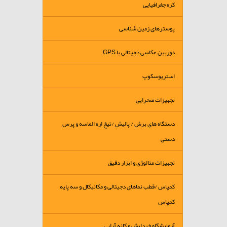
کره جغرافیایی
پوسترهای زمین شناسی
دوربین عکاسی دجیتالی با GPS
استریوسکوپ
تجهیزات صحرایی
دستگاه های برش / پالیش /تیغ اره الماسه و پرس
دستی
تجهیزات متالوژی و ابزار دقیق
کمپاس /قطب نماهای دجیتالی و مکانیکال و سه پایه
کمپاس
آزمایشگاه خردایش و کانه آرایی