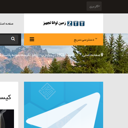
کاربری
صفحه اصل
دسترسی سریع
صفحه اصلی
>
اسیدHCL / زینک زپ/چاقو /کیسه نمونه پلاستیکی و پارچه ای/صندلی تاشو ...
كيسه