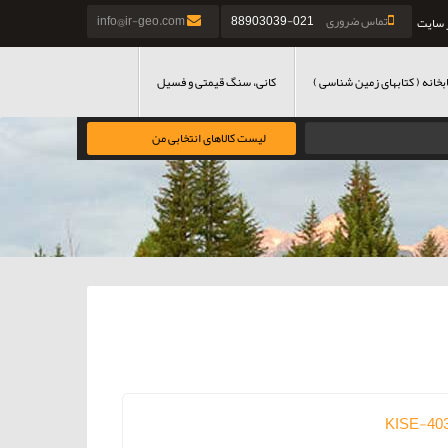
تماس ضروری
021-88903039
info@ir-geo.com
 سایت
بخانه ( کتابهای زمین شناسی )
کانی، سنگ قیمتی و فسیل
لیست کالاهای انتخابی من
KISE-40