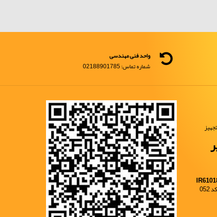
واحد فنی مهندسی
شماره تماس: 02188901785
جهیز
ر
IR6101
052