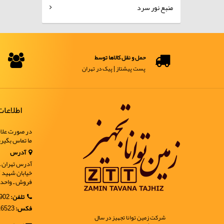
منبع نور سرد
حمل و نقل کالاها توسط
پست پیشتاز | پیک در تهران
اطلاعا
در صورت علاق
ما تماس بگیر
آدرس
آدرس تهران ـ خ
فروش ـ واحد 9
تلفن:
02188902902
فکس:
02188916523
شرکت زمین توانا تجهیز در سال