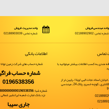
واحد مهندسی فروش
واحد مدیریت فروش
شماره تماس: 02188902902
شماره تماس: 02188903039
ت تماس
اطلاعات بانکی
ه مندی به کسب اطلاعات بیشتر میتوانید با
شماره حساب های شرکت زمین توانا ت
ید
شماره حساب فراگی
0196538356
یابان استاد نجات الهی (ویلا) ـ پایین تر از
خیابان شهید کلانتری ـ کوچه خسرو ـ پلاک 24 ـ مهندسی
شماره شبا:
80000000000196538356
نزد بانک تجارت شعبه ایرانشهر شمالی کد 
جاری سیبا