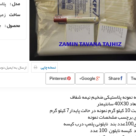
مدل :
پلا
ساخت
زمین
محصول :
ج
نسخه چاپی
ارسال به ایمیل دو
Pinterest
Google+
Share
 نمونه پلاستیکی ضخیم نیمه شفاف
 سانتیمتر
 پایدار7 کیلو گرم
ای برچسب مشخصات نمونه
رب کیسه
کیسه نایلون 100 عدد