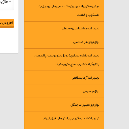
- ماژی
میکروسکوپها/ دوربین ها/عدسی های رومیزی /
تلسکوپ و قطعات
افزودن به
تجهیزات هواشناسی و محیطی
لوازم جواهر شناسی
تجهیزات نقشه برداری( توتال تئودولیت/پلانیمتر/
پانتوگراف /شیب سنج/کرویمتر/)
تجهیزات آزمایشگاهی
لوازم عمومی
لوازم و تجهیزات جنگل
تجهیزات اندازه گیری پارامتر های فیزیکی آب