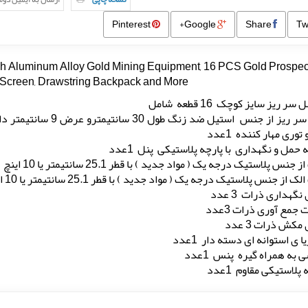
Pinterest
Google+
Share
ch Aluminum Alloy Gold Mining Equipment, 16 PCS Gold Prospec
er Screen, Drawstring Backpack and More
ر ریز سایز کوچک 16 قطعه شامل
- پنل سر ریز از جنس ا
توری مهار کننده 1عدد
حمل و نگهداری با پارچه پلاستیکی پنل 1عدد
نس پلاستیک درجه یک ( مواد جدید ) با قطر 25.1 سانتیمتر یا 10 اینچ با دو ردیف ریفل 1عدد
ک از جنس پلاستیک درجه یک ( مواد جدید ) با قطر 25.1 سانتیمتر یا 10 اینچ 1عدد
نگهداری ذرات 3 عدد
 جمع آوری ذرات 3عدد
مکش ذرات 3 عدد
ا ی استوانه ای دسته دار 1عدد
 به همراه گیره پنس 1عدد
 پلاستیکی مقاوم 1عدد