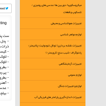
میکروسکوپها/ دوربین ها/عدسی های رومیزی /
Tweet
تلسکوپ و قطعات
ting
تجهیزات هواشناسی و محیطی
لوازم جواهر شناسی
ست پنل س
ذرات و 
تجهیزات نقشه برداری( توتال تئودولیت/پلانیمتر/
- کیسه 
پانتوگراف /شیب سنج/کرویمتر/)
- لاوک از ج
- لاوک ال
تجهیزات آزمایشگاهی
- بطری 
- پی پت
لوازم عمومی
- بطری 
- آهنری
لوازم و تجهیزات جنگل
- عدسی
- بیلچه
تجهیزات اندازه گیری پارامتر های فیزیکی آب