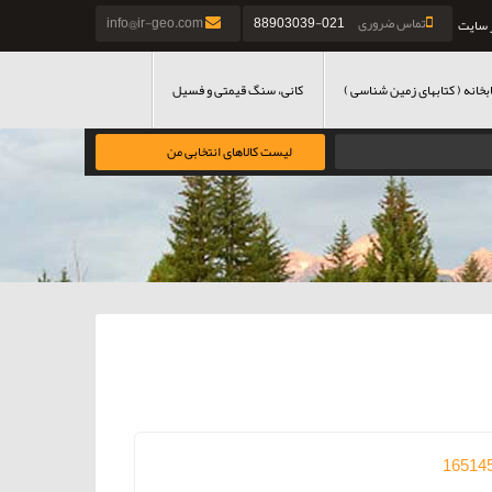
تماس ضروری
021-88903039
info@ir-geo.com
 سایت
بخانه ( کتابهای زمین شناسی )
کانی، سنگ قیمتی و فسیل
لیست کالاهای انتخابی من
16514