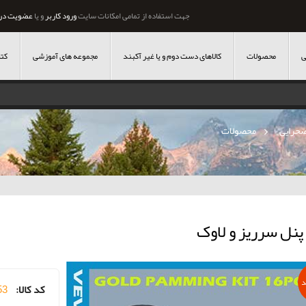
جهت استفاده از تمامی امکانات سایت
ورود کاربر
و یا
عضویت در
ی
محصولات
کالاهای دست دوم و یا غیر آکبند
مجموعه های آموزشی
کتا
صحرایی
»
محصولات
نل سرریز و لاوک
د
کد کالا:
53