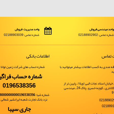
واحد مهندسی فروش
واحد مدیریت فروش
شماره تماس: 02188902902
شماره تماس: 02188903039
ت تماس
اطلاعات بانکی
ه مندی به کسب اطلاعات بیشتر میتوانید با
شماره حساب های شرکت زمین توانا ت
ید
شماره حساب فراگی
0196538356
یابان استاد نجات الهی (ویلا) ـ پایین تر از
خیابان شهید کلانتری ـ کوچه خسرو ـ پلاک 24 ـ مهندسی
شماره شبا:
80000000000196538356
نزد بانک تجارت شعبه ایرانشهر شمالی کد 
جاری سیبا