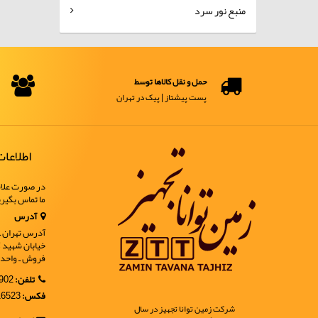
منبع نور سرد
حمل و نقل کالاها توسط
پست پیشتاز | پیک در تهران
اطلاعا
در صورت علاق
ما تماس بگیر
آدرس
آدرس تهران ـ خ
فروش ـ واحد 9
تلفن:
02188902902
فکس:
02188916523
شرکت زمین توانا تجهیز در سال