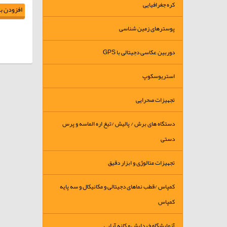
کره جغرافیایی
افزودن به
پوسترهای زمین شناسی
دوربین عکاسی دجیتالی با GPS
استریوسکوپ
تجهیزات صحرایی
دستگاه های برش / پالیش /تیغ اره الماسه و پرس
دستی
تجهیزات متالوژی و ابزار دقیق
کمپاس /قطب نماهای دجیتالی و مکانیکال و سه پایه
کمپاس
آزمایشگاه خردایش و کانه آرایی