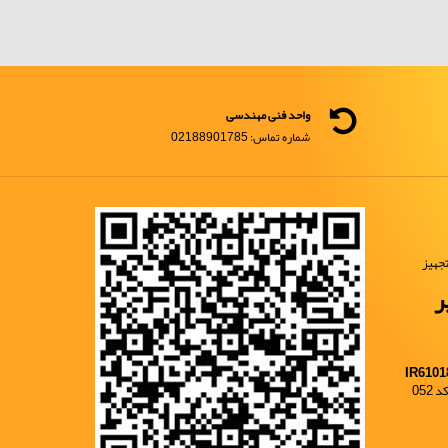
واحد فنی مهندسی
شماره تماس: 02188901785
جهیز
ر
IR6101
052