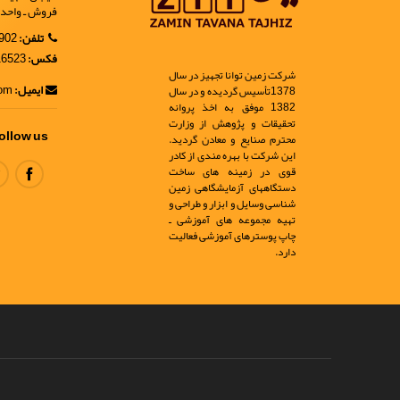
فروش ـ واحد 9
تلفن:
02188902902
فکس:
02188916523
شرکت زمین توانا تجهیز در سال
ایمیل:
info@ir-geo.com
1378تأسیس گردیده و در سال
1382 موفق به اخذ پروانه
تحقیقات و پژوهش از وزارت
ollow us
محترم صنایع و معادن گردید.
این شرکت با بهره مندی از کادر
قوی در زمینه های ساخت
دستگاههای آزمایشگاهی زمین
شناسی وسایل و ابزار و طراحی و
تهیه مجموعه های آموزشی ـ
چاپ پوسترهای آموزشی فعالیت
دارد.