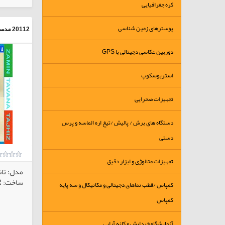
کره جغرافیایی
پوسترهای زمین شناسی
20112
عدسی
دوربین عکاسی دجیتالی با GPS
استریوسکوپ
تجهیزات صحرایی
دستگاه های برش / پالیش /تیغ اره الماسه و پرس
دستی
تجهیزات متالوژی و ابزار دقیق
مدل: تا
ساخت: RAYNERتحت لیسانس انگلیس
کمپاس /قطب نماهای دجیتالی و مکانیکال و سه پایه
کمپاس
آزمایشگاه خردایش و کانه آرایی