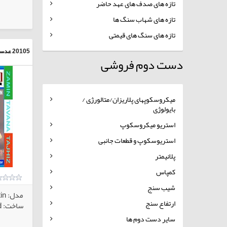
تازه های صدف های عهد حاضر
کالاهای انتخابی
تازه های شهاب سنگ ها
تازه های سنگ های قیمتی
20105
عدسی
دست دوم فروشی
میکروسکوپهای پلاریزان/متالورژی /
بایولوژی
استریو میکروسکوپ
استریوسکوپ و قطعات جانبی
پلانیمتر
کمپاس
شیب سنج
مدل: TYPE: Ruuber - Grip Satin
ارتفاع سنج
ساخت: hund آلمان پرفشنال
سایر دست دوم ها