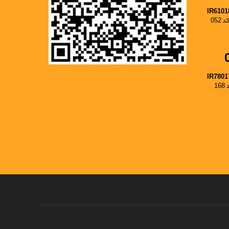
IR6101
052
IR7801
1