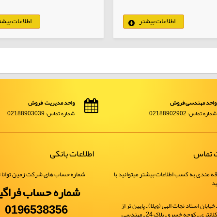
اطلاعات بیشتر
اطلاعات بیشت
کالاهای انتخابی
کا
واحد مهندسی فروش
واحد مدیریت فروش
شماره تماس: 02188902902
شماره تماس: 02188903039
ت تماس
اطلاعات بانکی
ه مندی به کسب اطلاعات بیشتر میتوانید با
شماره حساب های شرکت زمین توانا ت
ید
شماره حساب فراگی
0196538356
یابان استاد نجات الهی (ویلا) ـ پایین تر از
خیابان شهید کلانتری ـ کوچه خسرو ـ پلاک 24 ـ مهندسی