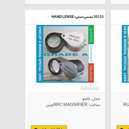
20115
عدسی دستی/HAND LENSE
مدل: تاشو
ساخت: ARC MAGNIFIERچین
ر
اطلاعات بیشتر