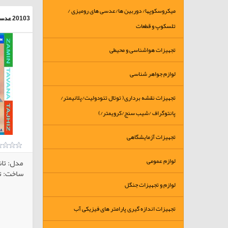
میکروسکوپها/ دوربین ها/عدسی های رومیزی /
20103
عدسی
تلسکوپ و قطعات
تجهیزات هواشناسی و محیطی
لوازم جواهر شناسی
تجهیزات نقشه برداری( توتال تئودولیت/پلانیمتر/
پانتوگراف /شیب سنج/کرویمتر/)
تجهیزات آزمایشگاهی
لوازم عمومی
مدل: تا
ساخت: ت
لوازم و تجهیزات جنگل
تجهیزات اندازه گیری پارامتر های فیزیکی آب
کالاهای انتخابی