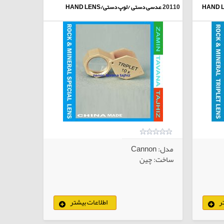
20110
عدسی دستی /لوپ دستی/HAND LENS
مدل: Cannon
ساخت: چین
ر
اطلاعات بیشتر
لاهای انتخابی