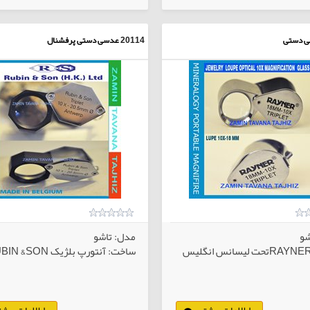
 دستی
20114
عدسی دستی پرفشنال
شو
مدل: تاشو
ساخت: آنتورپ بلژیک RUBIN &SON
اطلاعات بیشتر
اطلاعات بیشت