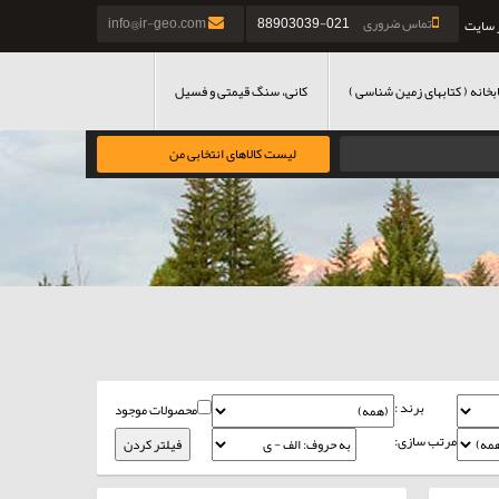
تماس ضروری
021-88903039
info@ir-geo.com
 سایت
بخانه ( کتابهای زمین شناسی )
کانی، سنگ قیمتی و فسیل
لیست کالاهای انتخابی من
برند :
محصولات موجود
مرتب سازی: