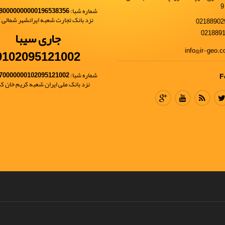
شماره شبا:
80000000000196538356
نزد بانک تجارت شعبه ایرانشهر شمالی کد 
جاری سیبا
0102095121002
شماره شبا:
70000000102095121002
F
نزد بانک ملی ایران شعبه کریم خان کد 68