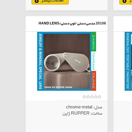
لاهای انتخابی
20106
عدسی دستی /لوپ دستی/HAND LENS
مدل: chrome metal
ساخت: RUPPER ژاپن