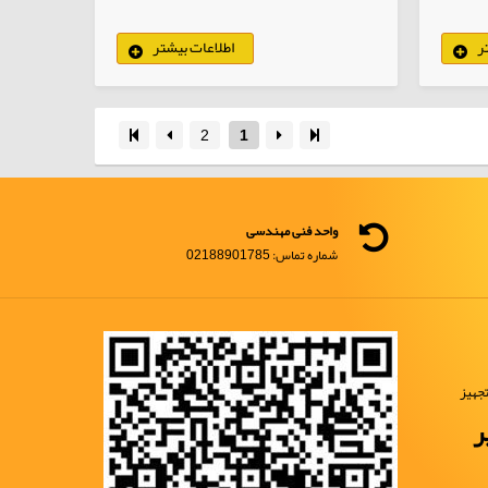
ر
اطلاعات بیشتر
لاهای انتخابی
2
1
واحد فنی مهندسی
شماره تماس: 02188901785
جهیز
ر