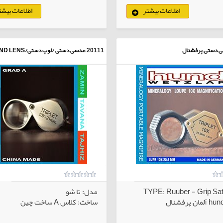
اطلاعات بیشتر
اطلاعات بیشت
کالاهای انتخابی
کا
 دستی پرفشنال
20111
عدسی دستی /لوپ دستی/HAND LENS
مدل: تا شو
ساخت: کلاس A ساخت چین