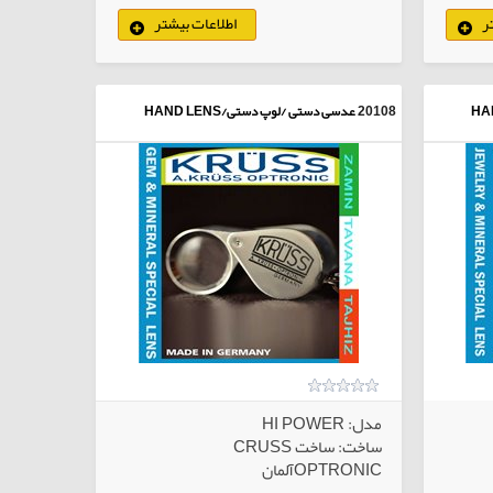
ر
اطلاعات بیشتر
لاهای انتخابی
20108
عدسی دستی /لوپ دستی/HAND LENS
مدل: HI POWER
ساخت: ساخت CRUSS
OPTRONICآلمان