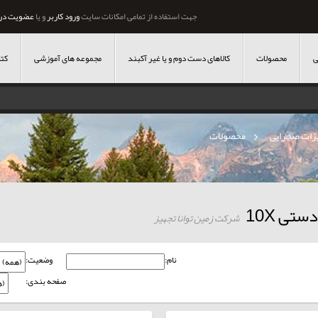
جهت استفاده از تمامی امکانات سایت
ورود کاربر
و یا
عضویت در
ی
محصولات
کالاهای دست دوم و یا غیر آکبند
مجموعه های آموزشی
کتا
زات صحرایی
»
محصولات
تی 10X
شرکت زمین توانا تجهیز
نام:
وضعیت:
صفحه بندی: