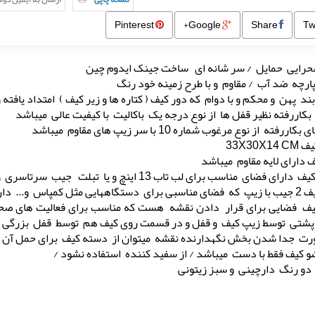
Pinterest
Google+
Share
رایی حمایل / سر شانه ای ساخت جینک ایدوم چین
رچه ضد آب / مقاوم و با طرح زمینه خود رنگ
بند پهن و محکم و با دوام که دور کیف ( کتاره ها و زیر کیف ) امتداد یافت
بکاررفته نظیر قفل ها از نوع درجه یک باکالیت با کیفیت عالی میباشد
ررفته از نوع مرغوب شماره 10 با سر زیپ های مقاوم میباشد
33X30X14
 دارای لایه مقاوم میباشد
ی فضای مناسب برای لب تاب 13 اینچ و یا تبلت جیب سرتاسری و مقر نوشت افزار دارد
هایی مثل کمپاس و... دارد
ف فضایی برای قرار دادن نقشه هست که مناسب برای فعالیت های صحر
شتی توسط زیپ کیف و قفل و در قسمت روی کیف هم توسط قفل بزرگی
ت جدا شدن بخش نگهدارنده نقشه میتوان از دسته کیف برای حمل آن ا
کیف فقط با دست میباشد / از سفید کننده استفاده نشود /
دو رنگ دارچینی و سبز زیتونی