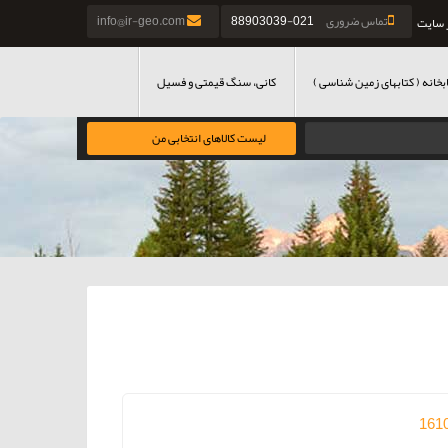
تماس ضروری
021-88903039
info@ir-geo.com
 سایت
بخانه ( کتابهای زمین شناسی )
کانی، سنگ قیمتی و فسیل
لیست کالاهای انتخابی من
161