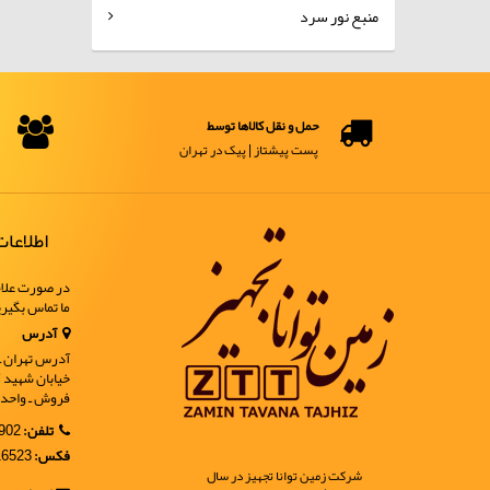
منبع نور سرد
حمل و نقل کالاها توسط
پست پیشتاز | پیک در تهران
اطلاعا
در صورت علاق
ما تماس بگیر
آدرس
آدرس تهران ـ خ
فروش ـ واحد 9
تلفن:
02188902902
فکس:
02188916523
شرکت زمین توانا تجهیز در سال