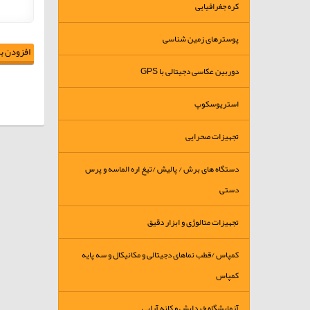
کره جغرافیایی
پوسترهای زمین شناسی
افزودن به
دوربین عکاسی دجیتالی با GPS
استریوسکوپ
تجهیزات صحرایی
دستگاه های برش / پالیش /تیغ اره الماسه و پرس
دستی
تجهیزات متالوژی و ابزار دقیق
کمپاس /قطب نماهای دجیتالی و مکانیکال و سه پایه
کمپاس
آزمایشگاه خردایش و کانه آرایی