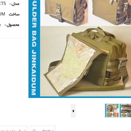
مدل :
CT5
ساخت
DUM
محصول :
ج
نسخه چاپی
ارسال به ایمیل دو