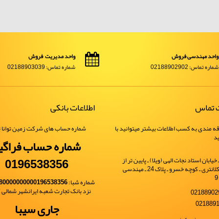
واحد مهندسی فروش
واحد مدیریت فروش
شماره تماس: 02188902902
شماره تماس: 02188903039
ت تماس
اطلاعات بانکی
ه مندی به کسب اطلاعات بیشتر میتوانید با
شماره حساب های شرکت زمین توانا ت
ید
شماره حساب فراگی
0196538356
یابان استاد نجات الهی (ویلا) ـ پایین تر از
خیابان شهید کلانتری ـ کوچه خسرو ـ پلاک 24 ـ مهندسی
شماره شبا:
80000000000196538356
نزد بانک تجارت شعبه ایرانشهر شمالی کد 
جاری سیبا