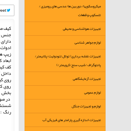
میکروسکوپها/ دوربین ها/عدسی های رومیزی /
Tweet
تلسکوپ و قطعات
کیف صح
تجهیزات هواشناسی و محیطی
جنس پا
دارای 
لوازم جواهر شناسی
ادوات 
زیپ های بکا
تجهیزات نقشه برداری( توتال تئودولیت/پلانیمتر/
ابعاد کیف  CM
پانتوگراف /شیب سنج/کرویمتر/)
کف کیف
داخل کیف دارا
تجهیزات آزمایشگاهی
روی کیف 2 جیب با زیپ که فضای مناسبی برای دستگاه
روی کی
بخش پ
لوازم عمومی
در صور
شستشو 
لوازم و تجهیزات جنگل
رنگ : 
تجهیزات اندازه گیری پارامتر های فیزیکی آب