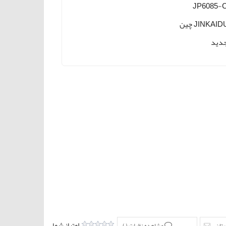
JP6085-
JINKAI چین
دید
امتیاز شما
ستان
مشاهده نظرات (
)