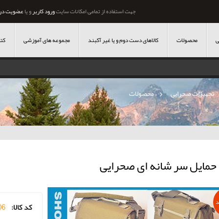
جهت استفاده از تمامی امکانات سایت
ورود کاربر
و یا
عضویت در
ی
محصولات
کالاهای دست دوم و یا غیر آکبند
مجموعه های آموزشی
کتا
تجهیزات صحرایی
»
محصولات
حمایل سر شانه ای صحرایی
د
کد کالا:
06