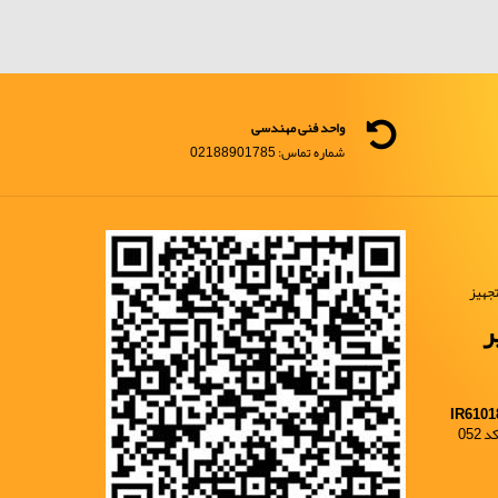
واحد فنی مهندسی
شماره تماس: 02188901785
جهیز
ر
IR6101
052