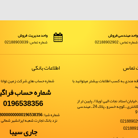
واحد مهندسی فروش
واحد مدیریت فروش
شماره تماس: 02188902902
شماره تماس: 02188903039
ت تماس
اطلاعات بانکی
ه مندی به کسب اطلاعات بیشتر میتوانید با
شماره حساب های شرکت زمین توانا ت
ید
شماره حساب فراگی
0196538356
یابان استاد نجات الهی (ویلا) ـ پایین تر از
خیابان شهید کلانتری ـ کوچه خسرو ـ پلاک 24 ـ مهندسی
شماره شبا:
80000000000196538356
نزد بانک تجارت شعبه ایرانشهر شمالی کد 
جاری سیبا