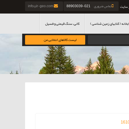
تماس ضروری
021-88903039
info@ir-geo.com
 سایت
بخانه ( کتابهای زمین شناسی )
کانی، سنگ قیمتی و فسیل
لیست کالاهای انتخابی من
161