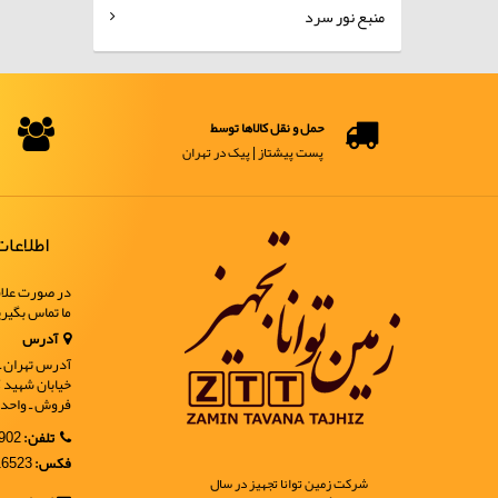
منبع نور سرد
حمل و نقل کالاها توسط
پست پیشتاز | پیک در تهران
اطلاعا
در صورت علاق
ما تماس بگیر
آدرس
آدرس تهران ـ خ
فروش ـ واحد 9
تلفن:
02188902902
فکس:
02188916523
شرکت زمین توانا تجهیز در سال