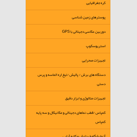
کره جغرافیایی
پوسترهای زمین شناسی
دوربین عکاسی دجیتالی با GPS
استریوسکوپ
تجهیزات صحرایی
دستگاه های برش / پالیش /تیغ اره الماسه و پرس
دستی
تجهیزات متالوژی و ابزار دقیق
کمپاس /قطب نماهای دجیتالی و مکانیکال و سه پایه
کمپاس
آزمایشگاه خردایش و کانه آرایی