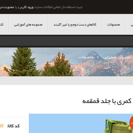
جهت استفاده از تمامی امکانات سایت
ورود کاربر
و یا
عضویت در
ی
محصولات
کالاهای دست دوم و یا غیر آکبند
مجموعه های آموزشی
کتا
تجهیزات صحرایی
»
محصولات
کمری با جلد قمقمه
د
کد کالا:
08