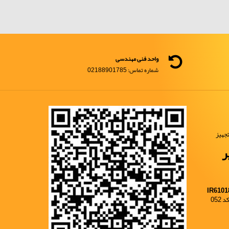
واحد فنی مهندسی
شماره تماس: 02188901785
جهیز
ر
IR6101
052