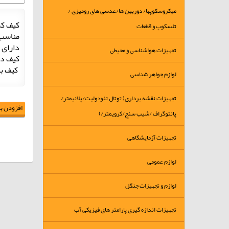
میکروسکوپها/ دوربین ها/عدسی های رومیزی /
کیف کمری 
تلسکوپ و قطعات
مناسب 
دارای 
تجهیزات هواشناسی و محیطی
کیف در ابع
کیف بد
لوازم جواهر شناسی
تجهیزات نقشه برداری( توتال تئودولیت/پلانیمتر/
افزودن به
پانتوگراف /شیب سنج/کرویمتر/)
تجهیزات آزمایشگاهی
لوازم عمومی
لوازم و تجهیزات جنگل
تجهیزات اندازه گیری پارامتر های فیزیکی آب