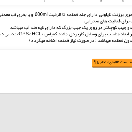
برزنت نایلونی دارای جلد قمقمه تا ظرفیت 600ml و یا بطری آب معدنی کوچک
برای فعالیت های صحرایی
دو جیب کوچکتر در رو ی یک جیب بزرگ که دارای لایه ضد آب میباشد
اد مناسب برای وسایل کاربردی مانند کمپاس /GPS/ HCL/عدسی دستی / دفترچه فیلد میباشد
ون قمقمه میباشد ( در صورت نیاز قمقمه اضافه میگردد)
 لیست کالاهای انتخابی