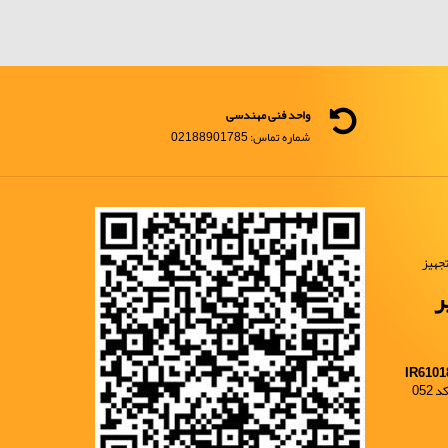
واحد فنی مهندسی
شماره تماس: 02188901785
جهیز
ر
IR6101
052