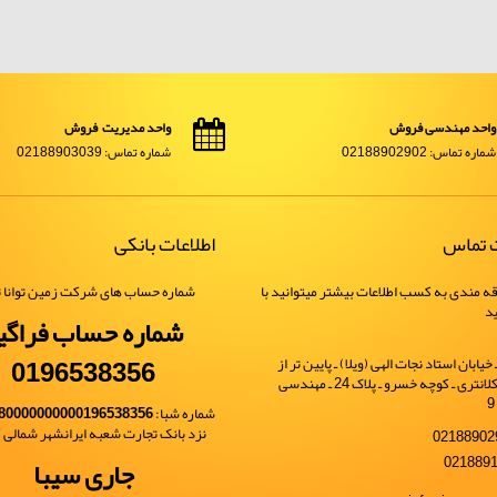
واحد مهندسی فروش
واحد مدیریت فروش
شماره تماس: 02188902902
شماره تماس: 02188903039
ت تماس
اطلاعات بانکی
ه مندی به کسب اطلاعات بیشتر میتوانید با
شماره حساب های شرکت زمین توانا ت
ید
شماره حساب فراگی
0196538356
یابان استاد نجات الهی (ویلا) ـ پایین تر از
خیابان شهید کلانتری ـ کوچه خسرو ـ پلاک 24 ـ مهندسی
شماره شبا:
80000000000196538356
نزد بانک تجارت شعبه ایرانشهر شمالی کد 
جاری سیبا