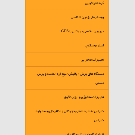
کره جغرافیایی
پوسترهای زمین شناسی
دوربین عکاسی دجیتالی با GPS
استریوسکوپ
تجهیزات صحرایی
دستگاه های برش / پالیش /تیغ اره الماسه و پرس
دستی
تجهیزات متالوژی و ابزار دقیق
کمپاس /قطب نماهای دجیتالی و مکانیکال و سه پایه
کمپاس
آزمایشگاه خردایش و کانه آرایی