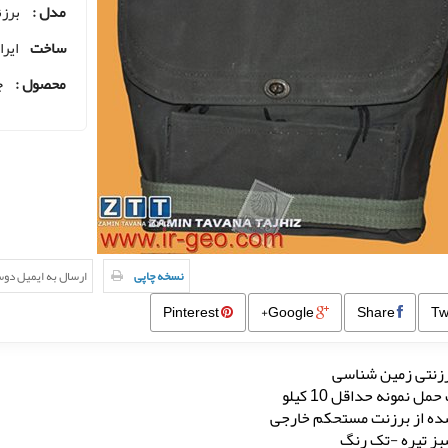
مدل :
برز
ساخت
ایرا
محصول :
ج
نسخه چاپی
ارسال به ایمیل دو
Pinterest
Google+
Share
زنتی زمین شناسی
مل نمونه حداقل 10 کیلو
ده از برزنت مستحکم خارجی
ز تیره -تک رنگ