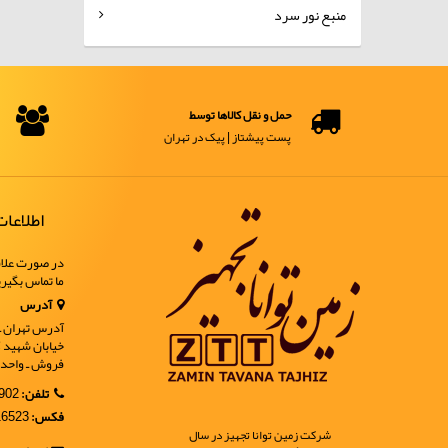
منبع نور سرد
حمل و نقل کالاها توسط
پست پیشتاز | پیک در تهران
اطلاعا
در صورت علاق
ما تماس بگیر
آدرس
آدرس تهران ـ خ
فروش ـ واحد 9
تلفن:
02188902902
فکس:
02188916523
شرکت زمین توانا تجهیز در سال