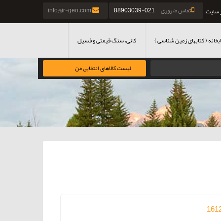
تماس ضروری
021-88903039
info@ir-geo.com
 سایت
بخانه ( کتابهای زمین شناسی )
کانی، سنگ قیمتی و فسیل
لیست کالاهای انتخابی من
161