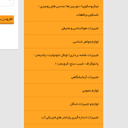
میکروسکوپها/ دوربین ها/عدسی های رومیزی /
تلسکوپ و قطعات
افزودن به
تجهیزات هواشناسی و محیطی
لوازم جواهر شناسی
تجهیزات نقشه برداری( توتال تئودولیت/پلانیمتر/
پانتوگراف /شیب سنج/کرویمتر/)
تجهیزات آزمایشگاهی
لوازم عمومی
لوازم و تجهیزات جنگل
تجهیزات اندازه گیری پارامتر های فیزیکی آب