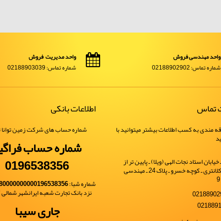
واحد مهندسی فروش
واحد مدیریت فروش
شماره تماس: 02188902902
شماره تماس: 02188903039
ت تماس
اطلاعات بانکی
ه مندی به کسب اطلاعات بیشتر میتوانید با
شماره حساب های شرکت زمین توانا ت
ید
شماره حساب فراگی
0196538356
یابان استاد نجات الهی (ویلا) ـ پایین تر از
خیابان شهید کلانتری ـ کوچه خسرو ـ پلاک 24 ـ مهندسی
شماره شبا:
80000000000196538356
نزد بانک تجارت شعبه ایرانشهر شمالی کد 
جاری سیبا