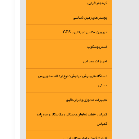
کره جغرافیایی
پوسترهای زمین شناسی
دوربین عکاسی دجیتالی با GPS
استریوسکوپ
تجهیزات صحرایی
دستگاه های برش / پالیش /تیغ اره الماسه و پرس
دستی
تجهیزات متالوژی و ابزار دقیق
کمپاس /قطب نماهای دجیتالی و مکانیکال و سه پایه
کمپاس
آزمایشگاه خردایش و کانه آرایی