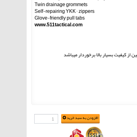
Twin drainage grommets
Self-repairing YKK® zippers
Glove-friendly pull tabs
www.511tactical.com
افزودن به سبد خرید