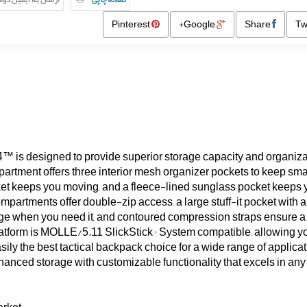
Pinterest
Google+
Share
™ is designed to provide superior storage capacity and organiza
rtment offers three interior mesh organizer pockets to keep sma
et keeps you moving, and a fleece-lined sunglass pocket keeps 
partments offer double-zip access, a large stuff-it pocket with 
ge when you need it, and contoured compression straps ensure a
atform is MOLLE/5.11 SlickStick® System compatible, allowing yo
sily the best tactical backpack choice for a wide range of applicat
nced storage with customizable functionality that excels in any