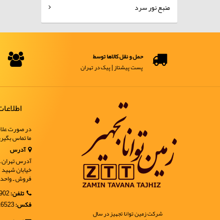
منبع نور سرد
حمل و نقل کالاها توسط
پست پیشتاز | پیک در تهران
اطلاعا
در صورت علاق
ما تماس بگیر
آدرس
آدرس تهران ـ خ
فروش ـ واحد 9
تلفن:
02188902902
فکس:
02188916523
شرکت زمین توانا تجهیز در سال