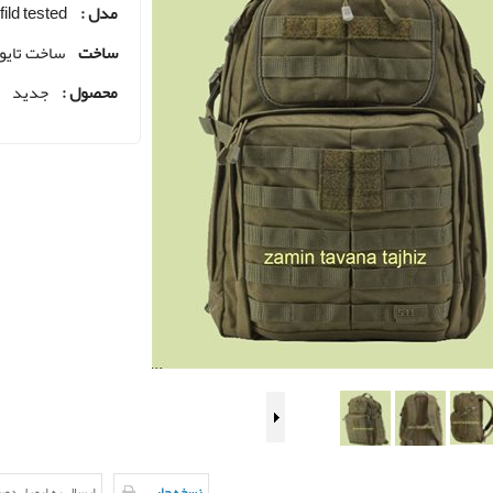
مدل :
fild tested
ساخت
ساخت تایو
محصول :
جدید
نسخه چاپی
ارسال به ایمیل دو