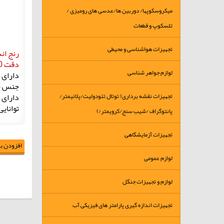
میکروسکوپها/ دوربین ها/عدسی های رومیزی /
تلسکوپ و قطعات
تجهیزات هواشناسی و محیطی
رنج اندازه گ
دقت 02/0 میلیمتر
لوازم جواهر شناسی
دارای 
جنس ب
دارای 
تجهیزات نقشه برداری( توتال تئودولیت/پلانیمتر/
توانای
پانتوگراف /شیب سنج/کرویمتر/)
تجهیزات آزمایشگاهی
افزودن به
لوازم عمومی
لوازم و تجهیزات جنگل
تجهیزات اندازه گیری پارامتر های فیزیکی آب