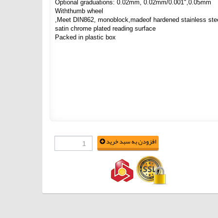
Optional graduations: 0.02mm, 0.02mm/0.001",0.05mm
Withthumb wheel
Meet DIN862, monoblock,madeof hardened stainless stee
satin chrome plated reading surface
Packed in plastic box
افزودن به سبد خرید