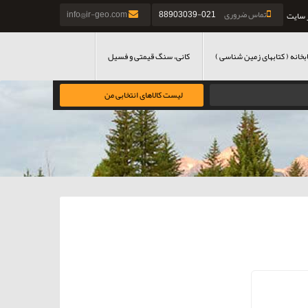
تماس ضروری
021-88903039
info@ir-geo.com
 سایت
بخانه ( کتابهای زمین شناسی )
کانی، سنگ قیمتی و فسیل
لیست کالاهای انتخابی من