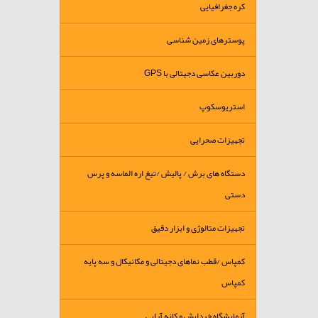
کره جغرافیایی
پوسترهای زمین شناسی
دوربین عکاسی دجیتالی با GPS
استریوسکوپ
تجهیزات صحرایی
دستگاه های برش / پالیش /تیغ اره الماسه و پرس
دستی
تجهیزات متالوژی و ابزار دقیق
کمپاس /قطب نماهای دجیتالی و مکانیکال و سه پایه
کمپاس
آزمایشگاه خردایش و کانه آرایی