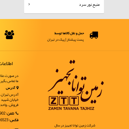
منبع نور سرد
حمل و نقل کالاها توسط
پست پیشتاز | پیک در تهران
اطلاعا
در صورت علاق
ما تماس بگیر
آدرس
آدرس تهران ـ خ
فروش ـ واحد 9
تلفن:
02188902902
فکس:
02188916523
شرکت زمین توانا تجهیز در سال