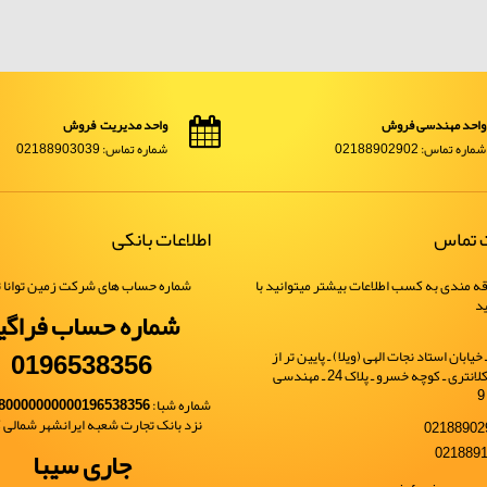
واحد مهندسی فروش
واحد مدیریت فروش
شماره تماس: 02188902902
شماره تماس: 02188903039
ت تماس
اطلاعات بانکی
ه مندی به کسب اطلاعات بیشتر میتوانید با
شماره حساب های شرکت زمین توانا ت
ید
شماره حساب فراگی
0196538356
یابان استاد نجات الهی (ویلا) ـ پایین تر از
خیابان شهید کلانتری ـ کوچه خسرو ـ پلاک 24 ـ مهندسی
شماره شبا:
80000000000196538356
نزد بانک تجارت شعبه ایرانشهر شمالی کد 
جاری سیبا