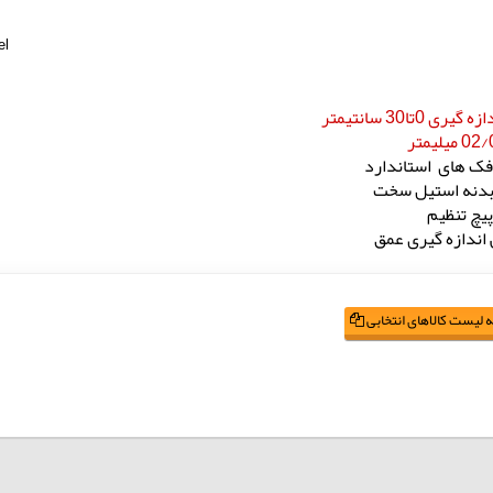
l,
یری 0تا30 سانتیمتر
فک های استاندارد
دنه استیل سخت
پیچ تنظیم
ی اندازه گیری عمق
 لیست کالاهای انتخابی