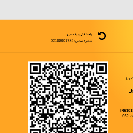
واحد فنی مهندسی
شماره تماس: 02188901785
جهیز
ر
IR6101
052