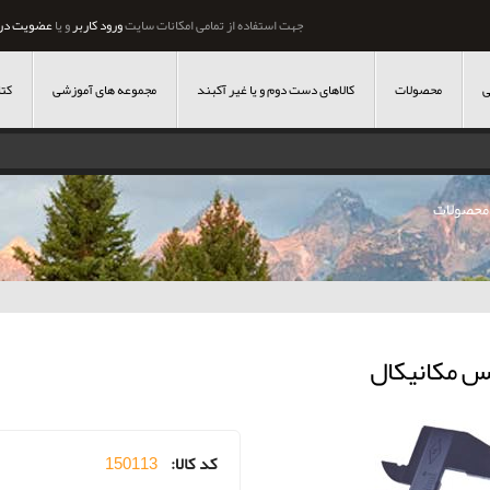
جهت استفاده از تمامی امکانات سایت
ورود کاربر
و یا
عضویت در
ی
محصولات
کالاهای دست دوم و یا غیر آکبند
مجموعه های آموزشی
کتا
محصولات
س مکانیکال
کد کالا:
150113