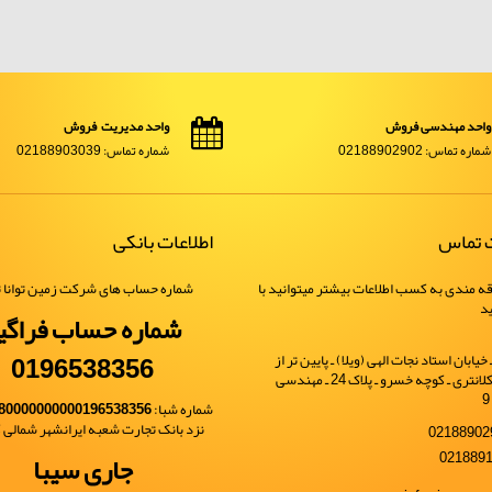
واحد مهندسی فروش
واحد مدیریت فروش
شماره تماس: 02188902902
شماره تماس: 02188903039
ت تماس
اطلاعات بانکی
ه مندی به کسب اطلاعات بیشتر میتوانید با
شماره حساب های شرکت زمین توانا ت
ید
شماره حساب فراگی
0196538356
یابان استاد نجات الهی (ویلا) ـ پایین تر از
خیابان شهید کلانتری ـ کوچه خسرو ـ پلاک 24 ـ مهندسی
شماره شبا:
80000000000196538356
نزد بانک تجارت شعبه ایرانشهر شمالی کد 
جاری سیبا