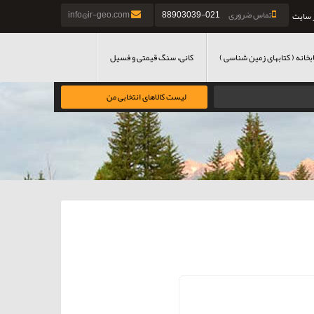
تماس ضروری
021-88903039
info@ir-geo.com
 سایت
بخانه ( کتابهای زمین شناسی )
کانی، سنگ قیمتی و فسیل
لیست کالاهای انتخابی من