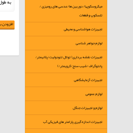
به طول 150 میلی
میکروسکوپها/ دوربین ها/عدسی های رومیزی /
تلسکوپ و قطعات
افزودن به
تجهیزات هواشناسی و محیطی
لوازم جواهر شناسی
تجهیزات نقشه برداری( توتال تئودولیت/پلانیمتر/
پانتوگراف /شیب سنج/کرویمتر/)
تجهیزات آزمایشگاهی
لوازم عمومی
لوازم و تجهیزات جنگل
تجهیزات اندازه گیری پارامتر های فیزیکی آب