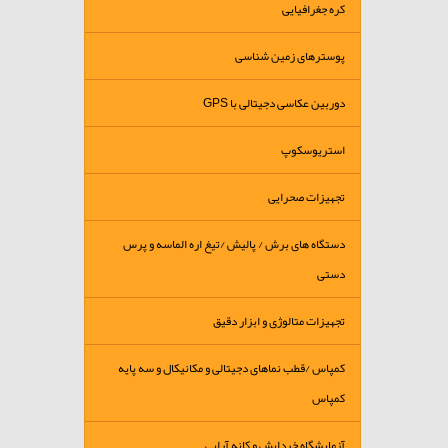
کره جغرافیایی
پوسترهای زمین شناسی
دوربین عکاسی دجیتالی با GPS
استریوسکوپ
تجهیزات صحرایی
دستگاه های برش / پالیش /تیغ اره الماسه و پرس
دستی
تجهیزات متالوژی و ابزار دقیق
کمپاس /قطب نماهای دجیتالی و مکانیکال و سه پایه
کمپاس
آزمایشگاه خردایش و کانه آرایی