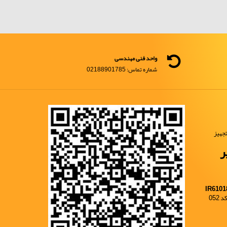
واحد فنی مهندسی
شماره تماس: 02188901785
جهیز
ر
IR6101
052