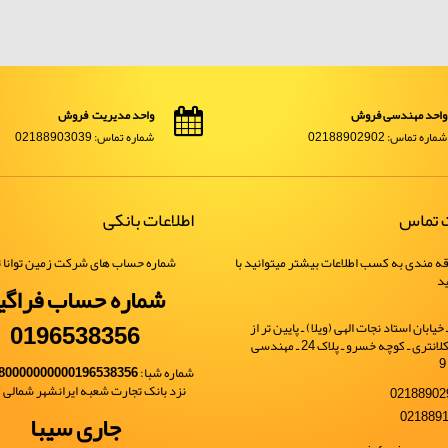
واحد مهندسی فروش
واحد مدیریت فروش
شماره تماس: 02188902902
شماره تماس: 02188903039
ت تماس
اطلاعات بانکی
ه مندی به کسب اطلاعات بیشتر میتوانید با
شماره حساب های شرکت زمین توانا ت
ید
شماره حساب فراگی
0196538356
یابان استاد نجات الهی (ویلا) ـ پایین تر از
خیابان شهید کلانتری ـ کوچه خسرو ـ پلاک 24 ـ مهندسی
شماره شبا:
80000000000196538356
نزد بانک تجارت شعبه ایرانشهر شمالی کد 
جاری سیبا