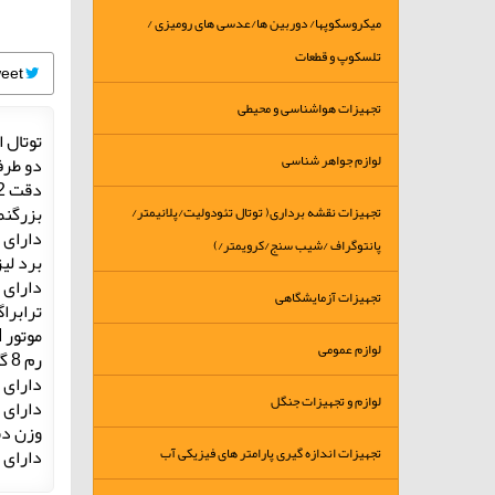
میکروسکوپها/ دوربین ها/عدسی های رومیزی /
تلسکوپ و قطعات
Tweet
تجهیزات هواشناسی و محیطی
توتال ا
لوازم جواهر شناسی
دو طرف
دقت 2 ثانیه
بزرگنمایی 0
تجهیزات نقشه برداری( توتال تئودولیت/پلانیمتر/
دارای 
پانتوگراف /شیب سنج/کرویمتر/)
برد لیزر 600 متر با تک منشو
دارای ک
تجهیزات آزمایشگاهی
ترابراگ
موتور ADM(جهت طول یابی ) لایکایی
لوازم عمومی
رم 8 گیگ با قابلیت ذخیره 32 میلیون نقطه
دارای برنام
لوازم و تجهیزات جنگل
دارای 
وزن دستگا
تجهیزات اندازه گیری پارامتر های فیزیکی آب
دارای 