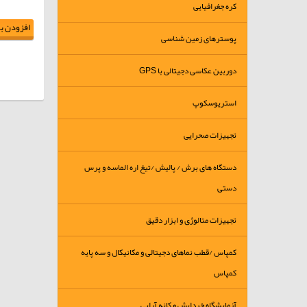
کره جغرافیایی
افزودن به
پوسترهای زمین شناسی
دوربین عکاسی دجیتالی با GPS
استریوسکوپ
تجهیزات صحرایی
دستگاه های برش / پالیش /تیغ اره الماسه و پرس
دستی
تجهیزات متالوژی و ابزار دقیق
کمپاس /قطب نماهای دجیتالی و مکانیکال و سه پایه
کمپاس
آزمایشگاه خردایش و کانه آرایی