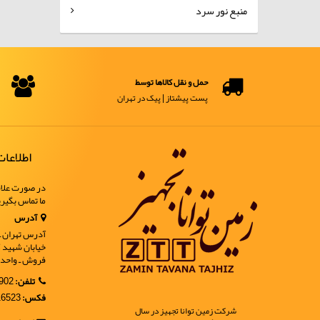
منبع نور سرد
حمل و نقل کالاها توسط
پست پیشتاز | پیک در تهران
اطلاعا
در صورت علاق
ما تماس بگیر
آدرس
آدرس تهران ـ خ
فروش ـ واحد 9
تلفن:
02188902902
فکس:
02188916523
شرکت زمین توانا تجهیز در سال