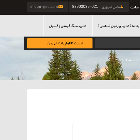
تماس ضروری
021-88903039
info@ir-geo.com
 سایت
بخانه ( کتابهای زمین شناسی )
کانی، سنگ قیمتی و فسیل
لیست کالاهای انتخابی من
محصولات