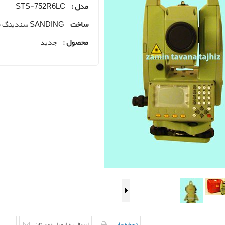
مدل :
STS-752R6LC
ساخت
SANDING سندینگ چین
محصول :
جدید
نسخه چاپی
ارسال به ایمیل دوستان