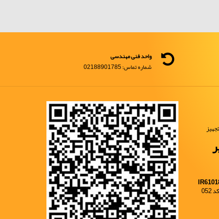
واحد فنی مهندسی
شماره تماس: 02188901785
جهیز
ر
IR6101
052