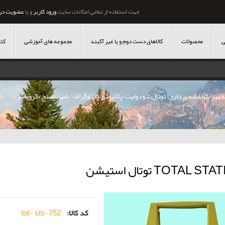
جهت استفاده از تمامی امکانات سایت
ورود کاربر
و یا
عضویت در
ی
محصولات
کالاهای دست دوم و یا غیر آکبند
مجموعه های آموزشی
کتا
جهیزات نقشه برداری( توتال تئودولیت/پلانیمتر/پانتوگراف /شیب سنج/کرویمتر/)
»
TOTAL S توتال استیشن
کد کالا:
tot- sts-752