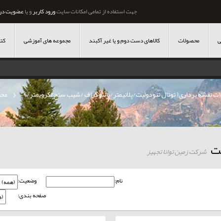
جهت استفاده از تمامی امکانات سایت
ورود کاربر
و یا
عضویت در
ی
محصولات
کالاهای دست دوم و یا غیر آکبند
مجموعه های آموزشی
کتا
ات نقشه برداری( توتال تئودولیت/پلانیمتر/پانتوگراف /شیب سنج/کرویمتر/)
»
محص
یت
شرکت زمین توانا تجهیز
نام:
وضعیت:
صفحه بندی: