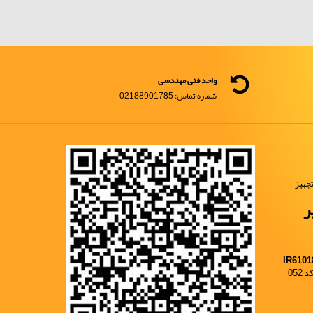
واحد فنی مهندسی
شماره تماس: 02188901785
جهیز
ر
IR6101
052