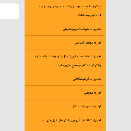
میکروسکوپها/ دوربین ها/عدسی های رومیزی /
تلسکوپ و قطعات
تجهیزات هواشناسی و محیطی
لوازم جواهر شناسی
تجهیزات نقشه برداری( توتال تئودولیت/پلانیمتر/
پانتوگراف /شیب سنج/کرویمتر/)
تجهیزات آزمایشگاهی
لوازم عمومی
لوازم و تجهیزات جنگل
تجهیزات اندازه گیری پارامتر های فیزیکی آب