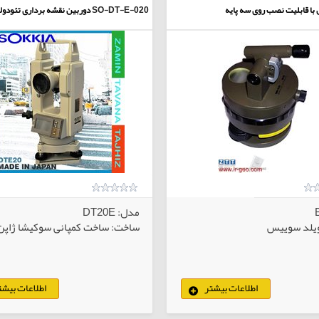
با قابلیت نصب روی سه پایه
SO-DT-E-020
دوربین نقشه برداری تئودول
مدل: DT20E
یلد سوییس
ساخت: ساخت کمپانی سوکیشا ژاپن
اطلاعات بیشتر
اطلاعات بیشت
کالاهای انتخابی