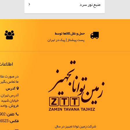
منبع نور سرد
حمل و نقل کالاها توسط
پست پیشتاز | پیک در تهران
اطلاعا
در صورت علاق
ما تماس بگیر
آدرس
آدرس تهران ـ خ
فروش ـ واحد 9
تلفن:
02188902902
فکس:
02188916523
شرکت زمین توانا تجهیز در سال