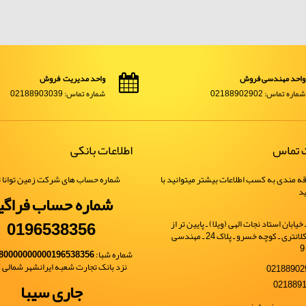
واحد مهندسی فروش
واحد مدیریت فروش
شماره تماس: 02188902902
شماره تماس: 02188903039
ت تماس
اطلاعات بانکی
ه مندی به کسب اطلاعات بیشتر میتوانید با
شماره حساب های شرکت زمین توانا ت
ید
شماره حساب فراگی
0196538356
یابان استاد نجات الهی (ویلا) ـ پایین تر از
خیابان شهید کلانتری ـ کوچه خسرو ـ پلاک 24 ـ مهندسی
شماره شبا:
80000000000196538356
نزد بانک تجارت شعبه ایرانشهر شمالی کد 
جاری سیبا