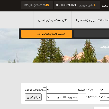
تماس ضروری
021-88903039
info@ir-geo.com
 سایت
بخانه ( کتابهای زمین شناسی )
کانی، سنگ قیمتی و فسیل
لیست کالاهای انتخابی من
ولات
برند :
محصولات موجود
مرتب سازی: