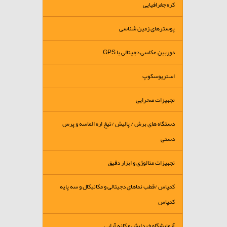
کره جغرافیایی
پوسترهای زمین شناسی
دوربین عکاسی دجیتالی با GPS
استریوسکوپ
تجهیزات صحرایی
دستگاه های برش / پالیش /تیغ اره الماسه و پرس
دستی
تجهیزات متالوژی و ابزار دقیق
کمپاس /قطب نماهای دجیتالی و مکانیکال و سه پایه
کمپاس
آزمایشگاه خردایش و کانه آرایی