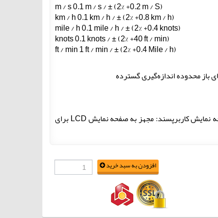
m
/ s
0.1
m
/ s
/
±
(2
%
+0.2
m
/
S
)
km
/
h
0.1
km
/
h
/
±
(2
%
+0.8
km
/
h
)
mile
/
h
0.1
mile
/
h
/
±
(2
%
+0.4
knots
)
knots
0.1
knots
/
±
(2
%
+40
ft
/
min
)
ft
/
min
1
ft
/
min
/
±
(2
%
+0.4
Mile
/
h
)
ای باز محدوده اندازه‌گیری گسترده
ثبت داده‌ها و فراخوانی: شامل یک ثبت‌کننده داده 100 نقطه‌ای با فراخوانی صفحه نمایش کاربرپسند: مجهز به صفحه نمایش LCD برای
افزودن به سبد خرید