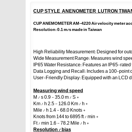
CUP STYLE ANENOMETER LUTRON TIWA
CUP ANEMOMETER AM-4220 Air velocity meter accura
Resolution: 0.1 m/s made in Taiwan
Measuring
wind speed
M
/ s
0.9 -
35.0
m
/
S
+
Km
/
h
2.5
-
126.0
Km /
h
+
Mile
/
h
1.4
-
68.0
Knots
+
Knots
from 144 to 6895
ft
/
min
+
Ft
/
min
1.6
-
78.2
Mile
/
h
+
Resolution
/
bias