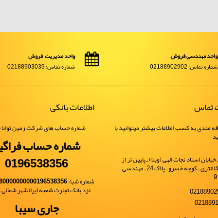
واحد مهندسی فروش
واحد مدیریت فروش
شماره تماس: 02188902902
شماره تماس: 02188903039
ت تماس
اطلاعات بانکی
ه مندی به کسب اطلاعات بیشتر میتوانید با
شماره حساب های شرکت زمین توانا ت
ید
شماره حساب فراگی
0196538356
یابان استاد نجات الهی (ویلا) ـ پایین تر از
خیابان شهید کلانتری ـ کوچه خسرو ـ پلاک 24 ـ مهندسی
شماره شبا:
80000000000196538356
نزد بانک تجارت شعبه ایرانشهر شمالی کد 
جاری سیبا