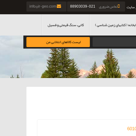
تماس ضروری
021-88903039
info@ir-geo.com
 سایت
بخانه ( کتابهای زمین شناسی )
کانی، سنگ قیمتی و فسیل
لیست کالاهای انتخابی من
601