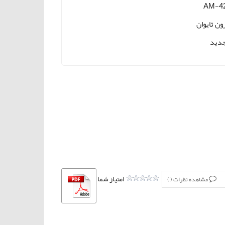
AM-4
ون تایوان
دید
امتیاز شما
مشاهده نظرات (
)