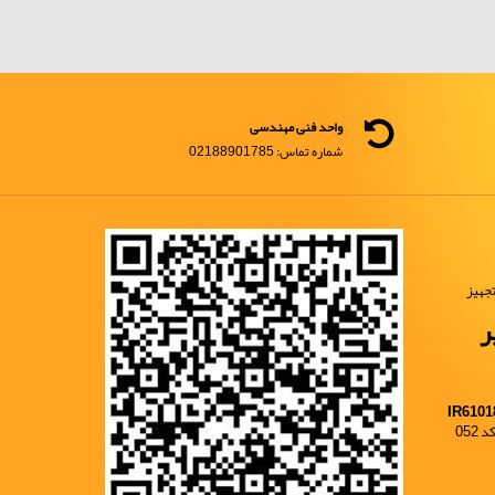
واحد فنی مهندسی
شماره تماس: 02188901785
جهیز
ر
IR6101
052