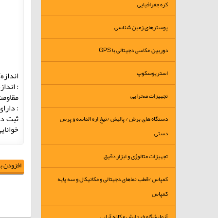
کره جغرافیایی
پوسترهای زمین شناسی
دوربین عکاسی دجیتالی با GPS
استریوسکوپ
اندازه
: اندازه‌گیر
مقاومت د
تجهیزات صحرایی
: دارای
دستگاه های برش / پالیش /تیغ اره الماسه و پرس
خوانای
دستی
تجهیزات متالوژی و ابزار دقیق
افزودن به
کمپاس /قطب نماهای دجیتالی و مکانیکال و سه پایه
کمپاس
آزمایشگاه خردایش و کانه آرایی