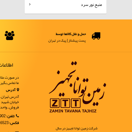
منبع نور سرد
حمل و نقل کالاها توسط
پست پیشتاز | پیک در تهران
اطلاعا
در صورت علاق
ما تماس بگیر
آدرس
آدرس تهران ـ خ
فروش ـ واحد 9
تلفن:
02188902902
فکس:
02188916523
شرکت زمین توانا تجهیز در سال