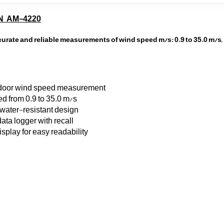
N AM-4220
te and reliable measurements of wind speed m/s: 0.9 to 35.0 m/s,
High Reliability Measurement: Designed for outdoor wind speed measurement
Wide Measurement Range: Measures wind speed from 0.9 to 35.0 m/s
IP65 Water Resistance: Features an IP65-rated water-resistant design
Data Logging and Recall: Includes a 100-point data logger with recall
User-Friendly Display: Equipped with an LCD display for easy readability