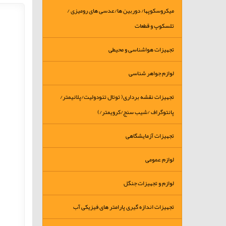
میکروسکوپها/ دوربین ها/عدسی های رومیزی /
تلسکوپ و قطعات
تجهیزات هواشناسی و محیطی
لوازم جواهر شناسی
تجهیزات نقشه برداری( توتال تئودولیت/پلانیمتر/
پانتوگراف /شیب سنج/کرویمتر/)
تجهیزات آزمایشگاهی
لوازم عمومی
لوازم و تجهیزات جنگل
تجهیزات اندازه گیری پارامتر های فیزیکی آب