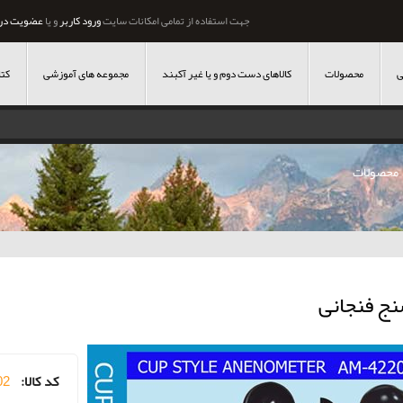
جهت استفاده از تمامی امکانات سایت
ورود کاربر
و یا
عضویت در
ی
محصولات
کالاهای دست دوم و یا غیر آکبند
مجموعه های آموزشی
کتا
محصولات
نج فنجانی
کد کالا:
02