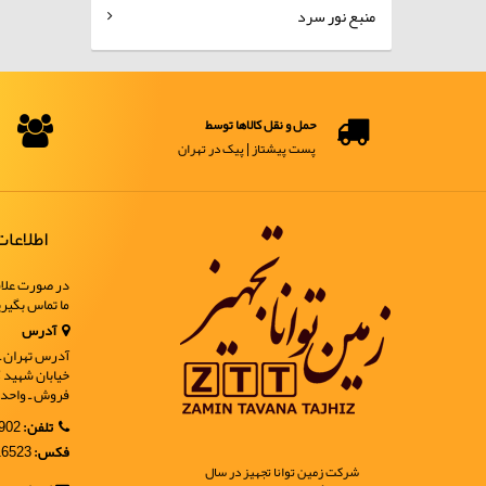
منبع نور سرد
حمل و نقل کالاها توسط
پست پیشتاز | پیک در تهران
اطلاعا
در صورت علاق
ما تماس بگیر
آدرس
آدرس تهران ـ خ
فروش ـ واحد 9
تلفن:
02188902902
فکس:
02188916523
شرکت زمین توانا تجهیز در سال