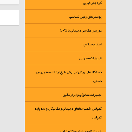
کره جغرافیایی
پوسترهای زمین شناسی
دوربین عکاسی دجیتالی با GPS
استریوسکوپ
تجهیزات صحرایی
دستگاه های برش / پالیش /تیغ اره الماسه و پرس
دستی
تجهیزات متالوژی و ابزار دقیق
کمپاس /قطب نماهای دجیتالی و مکانیکال و سه پایه
کمپاس
آزمایشگاه خردایش و کانه آرایی