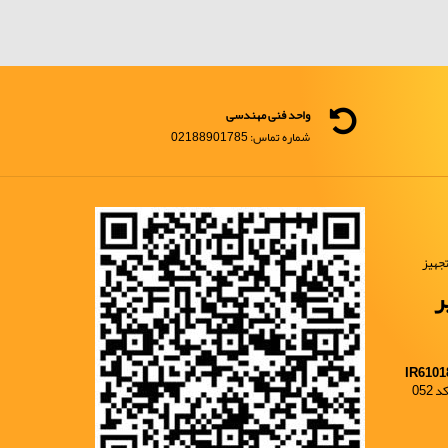
واحد فنی مهندسی
شماره تماس: 02188901785
جهیز
ر
IR6101
052