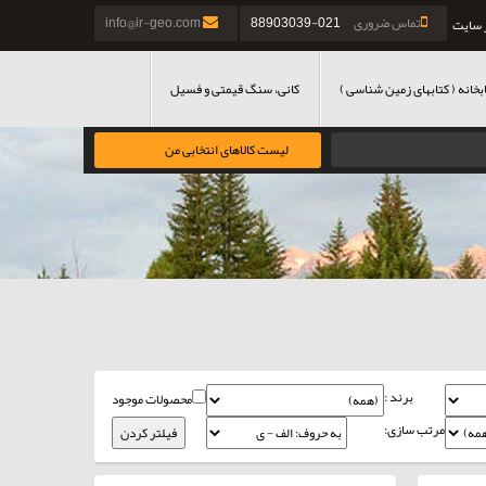
تماس ضروری
021-88903039
info@ir-geo.com
 سایت
بخانه ( کتابهای زمین شناسی )
کانی، سنگ قیمتی و فسیل
لیست کالاهای انتخابی من
برند :
محصولات موجود
مرتب سازی: