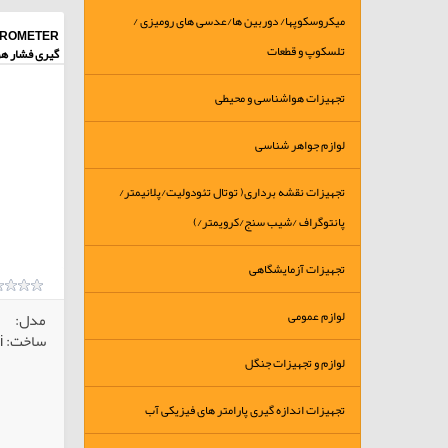
میکروسکوپها/ دوربین ها/عدسی های رومیزی /
تلسکوپ و قطعات
گیری فشار هو
تجهیزات هواشناسی و محیطی
لوازم جواهر شناسی
تجهیزات نقشه برداری( توتال تئودولیت/پلانیمتر/
پانتوگراف /شیب سنج/کرویمتر/)
تجهیزات آزمایشگاهی
لوازم عمومی
مدل:
ساخت: Yanagi ژاپن
لوازم و تجهیزات جنگل
تجهیزات اندازه گیری پارامتر های فیزیکی آب
کالاهای انتخابی