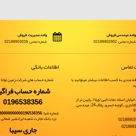
واحد مهندسی فروش
واحد مدیریت فروش
شماره تماس: 02188902902
شماره تماس: 02188903039
ت تماس
اطلاعات بانکی
ه مندی به کسب اطلاعات بیشتر میتوانید با
شماره حساب های شرکت زمین توانا ت
ید
شماره حساب فراگی
0196538356
یابان استاد نجات الهی (ویلا) ـ پایین تر از
خیابان شهید کلانتری ـ کوچه خسرو ـ پلاک 24 ـ مهندسی
شماره شبا:
80000000000196538356
نزد بانک تجارت شعبه ایرانشهر شمالی کد 
جاری سیبا