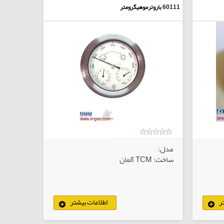
60111
باروترموهیگرومتر
مدل:
ساخت: TCM آلمان
ر
اطلاعات بیشتر
لاهای انتخابی