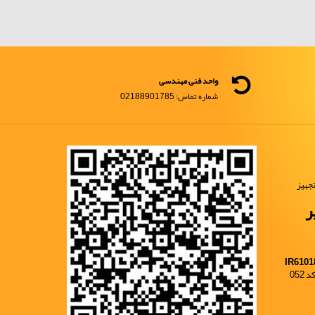
واحد فنی مهندسی
شماره تماس: 02188901785
جهیز
ر
IR6101
052