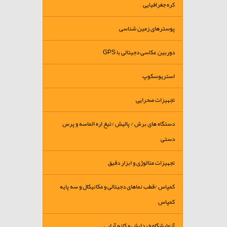
کره جغرافیایی
پوسترهای زمین شناسی
دوربین عکاسی دجیتالی با GPS
استریوسکوپ
تجهیزات صحرایی
دستگاه های برش / پالیش /تیغ اره الماسه و پرس
دستی
تجهیزات متالوژی و ابزار دقیق
کمپاس /قطب نماهای دجیتالی و مکانیکال و سه پایه
کمپاس
آزمایشگاه خردایش و کانه آرایی