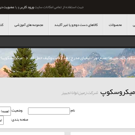
جهت استفاده از تمامی امکانات سایت
ورود کاربر
و یا
عضویت در
ی
محصولات
کالاهای دست دوم و یا غیر آکبند
مجموعه های آموزشی
کتا
کوپ(عدسی ها/منبع نور / تیغهای مدرج/ هد / لامپ وکیف حمل )
»
میکروسکوپها/
میکروسکوپ
شرکت زمین توانا تجهیز
نام:
وضعیت:
صفحه بندی: