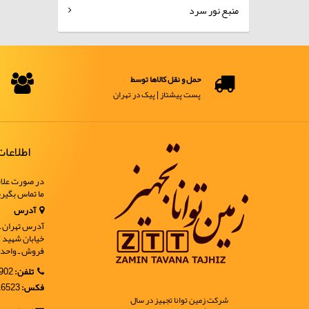
منبع نور سرد
حمل و نقل کالاها توسط
پست پیشتاز | پیک در تهران
اطلاعا
در صورت علاق
ما تماس بگیر
آدرس
آدرس تهران ـ خ
فروش ـ واحد 9
تلفن:
02188902902
فکس:
02188916523
شرکت زمین توانا تجهیز در سال