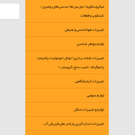
میکروسکوپها/ دوربین ها/عدسی های رومیزی /
تلسکوپ و قطعات
تجهیزات هواشناسی و محیطی
لوازم جواهر شناسی
تجهیزات نقشه برداری( توتال تئودولیت/پلانیمتر/
پانتوگراف /شیب سنج/کرویمتر/)
تجهیزات آزمایشگاهی
لوازم عمومی
لوازم و تجهیزات جنگل
تجهیزات اندازه گیری پارامتر های فیزیکی آب