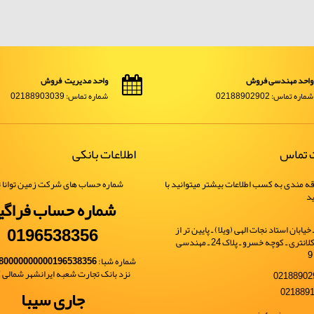
واحد مهندسی فروش
واحد مدیریت فروش
شماره تماس: 02188902902
شماره تماس: 02188903039
ت تماس
اطلاعات بانکی
ه مندی به کسب اطلاعات بیشتر میتوانید با
شماره حساب های شرکت زمین توانا ت
ید
شماره حساب فراگی
0196538356
یابان استاد نجات الهی (ویلا) ـ پایین تر از
خیابان شهید کلانتری ـ کوچه خسرو ـ پلاک 24 ـ مهندسی
شماره شبا:
80000000000196538356
نزد بانک تجارت شعبه ایرانشهر شمالی کد 
جاری سیبا