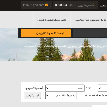
تماس ضروری
021-88903039
info@ir-geo.com
 سایت
بخانه ( کتابهای زمین شناسی )
کانی، سنگ قیمتی و فسیل
لیست کالاهای انتخابی من
 دوربین ها/عدسی های رومیزی /تلسکوپ و قطعات
»
محصولات
برند :
محصولات موجود
مرتب سازی: