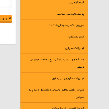
کره جغرافیایی
پوسترهای زمین شناسی
افزودن به
دوربین عکاسی دجیتالی با GPS
استریوسکوپ
تجهیزات صحرایی
دستگاه های برش / پالیش /تیغ اره الماسه و پرس
دستی
تجهیزات متالوژی و ابزار دقیق
کمپاس /قطب نماهای دجیتالی و مکانیکال و سه پایه
کمپاس
آزمایشگاه خردایش و کانه آرایی