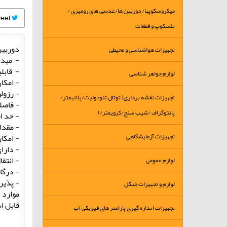
میکروسکوپها/ دوربین ها/عدسی های رومیزی /
Tweet
تلسکوپ و قطعات
دوربین
تجهیزات هواشناسی و محیطی
- میدان د
- قابلیت ف
لوازم جواهر شناسی
- امکان
- رزولوشن 42 / 32 
تجهیزات نقشه برداری( توتال تئودولیت/پلانیمتر/
- فاصله ب
پانتوگراف /شیب سنج/کرویمتر/)
- حد اق
- مقدار
تجهیزات آزمایشگاهی
- امکا
- دارا
- انتقال 
لوازم عمومی
- درگاه P- C
- پذیرش 
لوازم و تجهیزات جنگل
موارد 
قابل ا
تجهیزات اندازه گیری پارامتر های فیزیکی آب