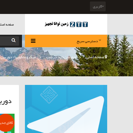
کاربری
صفحه اصل
دسترسی سریع
صفحه اصلی
>
دوربین دید درشب
»
میکروسکوپها/ دوربین 
دورب
کالای جدی