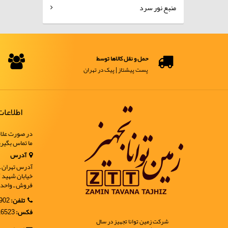
منبع نور سرد
حمل و نقل کالاها توسط
پست پیشتاز | پیک در تهران
اطلاعا
در صورت علاق
ما تماس بگیر
آدرس
آدرس تهران ـ خ
فروش ـ واحد 9
تلفن:
02188902902
فکس:
02188916523
شرکت زمین توانا تجهیز در سال