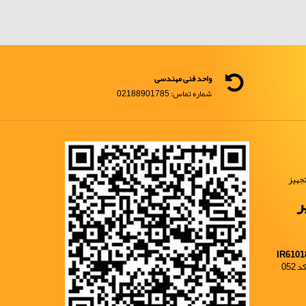
واحد فنی مهندسی
شماره تماس: 02188901785
جهیز
ر
IR6101
052