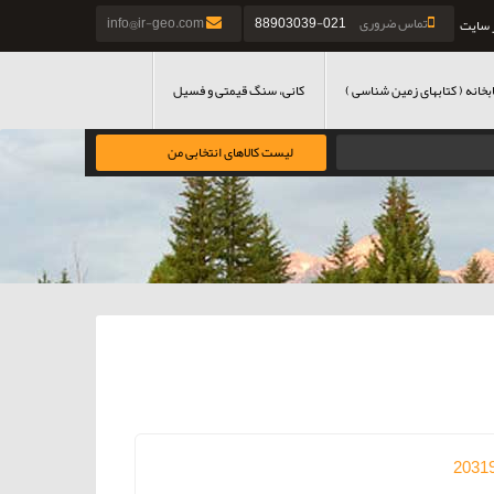
تماس ضروری
021-88903039
info@ir-geo.com
 سایت
بخانه ( کتابهای زمین شناسی )
کانی، سنگ قیمتی و فسیل
لیست کالاهای انتخابی من
2031