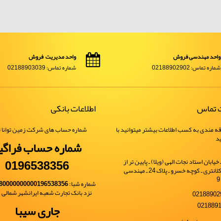
واحد مهندسی فروش
واحد مدیریت فروش
شماره تماس: 02188902902
شماره تماس: 02188903039
ت تماس
اطلاعات بانکی
ه مندی به کسب اطلاعات بیشتر میتوانید با
شماره حساب های شرکت زمین توانا ت
ید
شماره حساب فراگی
0196538356
یابان استاد نجات الهی (ویلا) ـ پایین تر از
خیابان شهید کلانتری ـ کوچه خسرو ـ پلاک 24 ـ مهندسی
شماره شبا:
80000000000196538356
نزد بانک تجارت شعبه ایرانشهر شمالی کد 
جاری سیبا