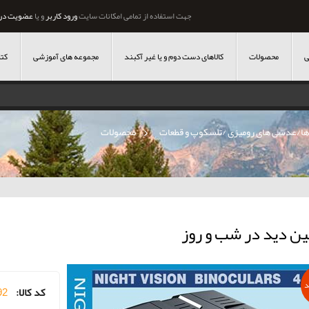
جهت استفاده از تمامی امکانات سایت
ورود کاربر
و یا
عضویت در
ی
محصولات
کالاهای دست دوم و یا غیر آکبند
مجموعه های آموزشی
کتا
ها/عدسی های رومیزی /تلسکوپ و قطعات
»
محصولات
ین دید در شب و روز
د
کد کالا:
92