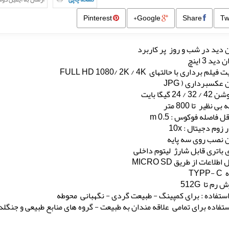
Pinterest
Google+
Share
 دید در شب و روز پر کاربرد
ید 3 اینچ
یلم برداری با حالتهای FULL HD 1080/ 2K / 4K
 عکسبرداری ( JPG
/ 24 گیگا بایت
ی نظیر تا 800 متر
ل فاصله فوکوس : 0.5 m
 زوم دجیتال : 10x
ن نصب روی سه پایه
ی باتری قابل شارژ لیتوم داخلی
اطلاعات از طریق MICRO SD
TYP
رم تا 512G
استفاده : برای کمپینگ - طبیعت گردی - نگهبانی محوطه
ستفاده برای تمامی علاقه مندان به طبیعت - گروه های منابع طبیعی و جن