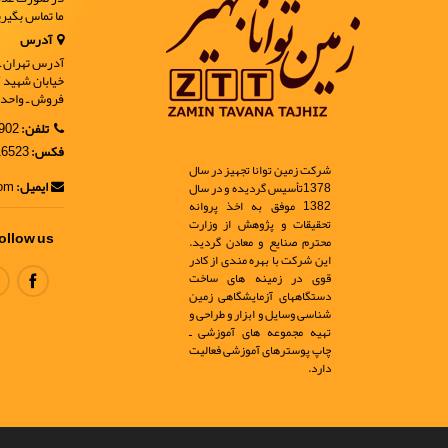
ما تماس بگیر
آدرس
آدرس تهران ـ خ
فروش ـ واحد 9
تلفن:
02188902902
فکس:
02188916523
شرکت زمین توانا تجهیز در سال
ایمیل:
info@ir-geo.com
1378تأسیس گردیده و در سال
1382 موفق به اخذ پروانه
تحقیقات و پژوهش از وزارت
ollow us
محترم صنایع و معادن گردید.
این شرکت با بهره مندی از کادر
قوی در زمینه های ساخت
دستگاههای آزمایشگاهی زمین
شناسی وسایل و ابزار و طراحی و
تهیه مجموعه های آموزشی ـ
چاپ پوسترهای آموزشی فعالیت
دارد.