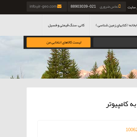
تماس ضروری
021-88903039
info@ir-geo.com
 سایت
بخانه ( کتابهای زمین شناسی )
کانی، سنگ قیمتی و فسیل
لیست کالاهای انتخابی من
1006