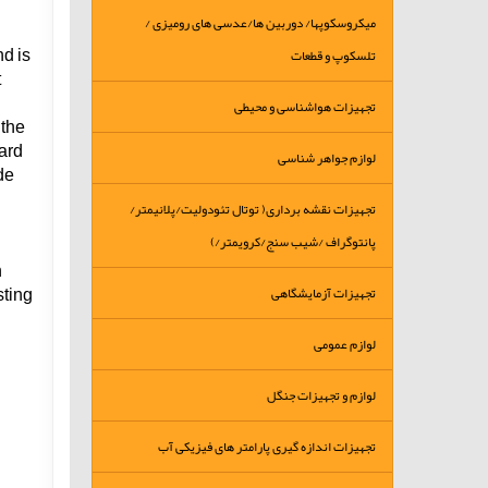
میکروسکوپها/ دوربین ها/عدسی های رومیزی /
d is
تلسکوپ و قطعات
.
تجهیزات هواشناسی و محیطی
 the
dard
لوازم جواهر شناسی
de
تجهیزات نقشه برداری( توتال تئودولیت/پلانیمتر/
پانتوگراف /شیب سنج/کرویمتر/)
n
sting
تجهیزات آزمایشگاهی
لوازم عمومی
لوازم و تجهیزات جنگل
تجهیزات اندازه گیری پارامتر های فیزیکی آب