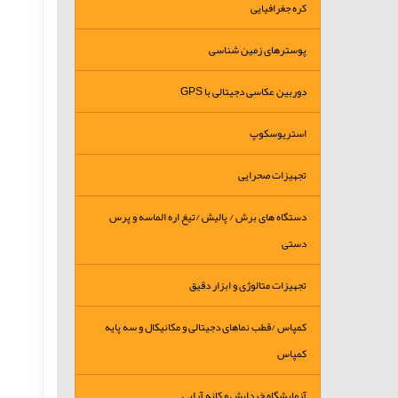
کره جغرافیایی
پوسترهای زمین شناسی
دوربین عکاسی دجیتالی با GPS
استریوسکوپ
تجهیزات صحرایی
دستگاه های برش / پالیش /تیغ اره الماسه و پرس
دستی
تجهیزات متالوژی و ابزار دقیق
کمپاس /قطب نماهای دجیتالی و مکانیکال و سه پایه
کمپاس
آزمایشگاه خردایش و کانه آرایی