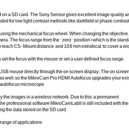
on a SD card. The Sony Sensor gives excellent image quality an
ed for low light contrast methods like darkfield or phase contrast
 using the mechanical focus wheel. When changing the objective,
mera. The focus range from the "zero" position (which is the stan
to reach CS-Mount distance, and 10,6 mm extrafocal, to cover a wi
n set the focus with the mouse or set a user defined focus range.
 USB mouse directly through the on screen display. The on scree
n as well, so the MikroCam Pro HDMI Autofocus upgrades your exi
l autofocus microscope.
y the images in a wireless network. Due to this, a permanent
the professional software MikroCamLabII is still included with the
ing the data stored on the SD card.
nge of applications: