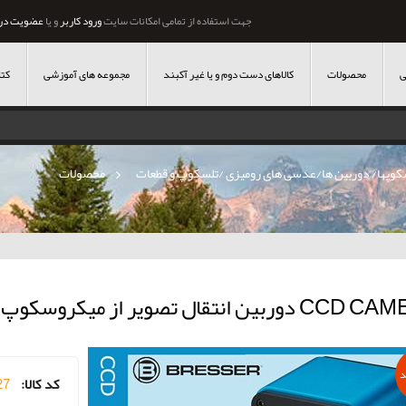
جهت استفاده از تمامی امکانات سایت
ورود کاربر
و یا
عضویت در
ی
محصولات
کالاهای دست دوم و یا غیر آکبند
مجموعه های آموزشی
کتا
وپها/ دوربین ها/عدسی های رومیزی /تلسکوپ و قطعات
»
محصولات
بین انتقال تصویر از میکروسکوپ به کامپیوتر
د
کد کالا:
27