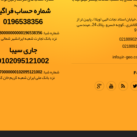
ید
شماره حساب فراگی
0196538356
یابان استاد نجات الهی (ویلا) ـ پایین تر از
خیابان شهید کلانتری ـ کوچه خسرو ـ پلاک 24 ـ مهندسی
شماره شبا:
80000000000196538356
نزد بانک تجارت شعبه ایرانشهر شمالی کد 
جاری سیبا
0102095121002
شماره شبا:
70000000102095121002
F
نزد بانک ملی ایران شعبه کریم خان کد 68