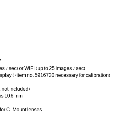
HDMI-connection for a monitor or compatible TV
Brilliant images in Full HD using HDMI (60 images / sec) or WiFi (up to 25 images / sec)
Direct measuring function using the on screen display (*item no. 5916720 necessary for calibration)
Save images and video on SD card (max. 32 GB, not included)
focus range: -5,4 mm bis 0 (C-Mount Abstand) bis 10,6 mm
C-Mount for excellent adaptability, also suitable for C-Mount lenses