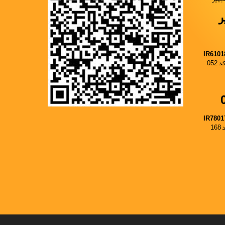
ر
IR6101
052
IR7801
1