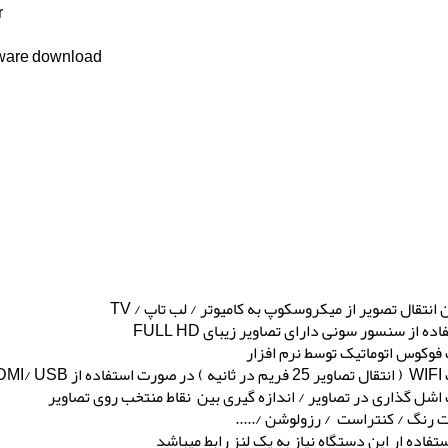
Intel i3, i5, i7 or i9 CPU from the 6nd generation or
Optical Disk Drive or internet connection for software download
انتقال تصویر از میکروسکوپ به کامیوتر / لب تاپ / TV
اده از سنسور سونی دارای تصاویر زیبای FULL HD
 فوکوس اتوماتیک توسط نرم افزار
فریم بر ثانیه
 اشل گذاری در تصاویر / اندازه گیری بین نقاط منتخب روی تصاویر
ت رنگ / کنتراست / رزولوشن /.....
تفاده ار این دستگاه نیاز به یک لنز رابط میباشد