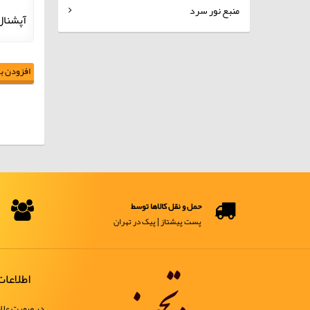
منبع نور سرد
آپشنال : کابل دوسر USB بزرگ /
افزودن به
حمل و نقل کالاها توسط
پست پیشتاز | پیک در تهران
اطلاعا
در صورت علاق