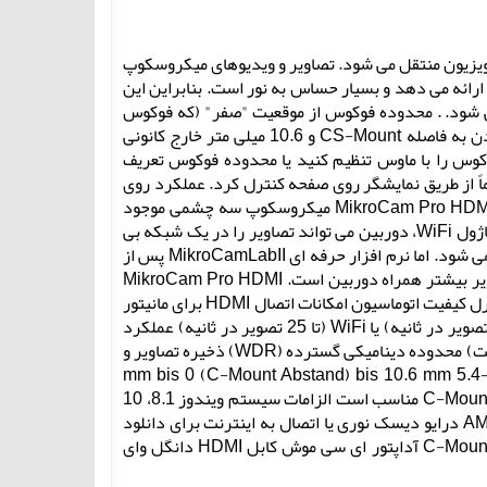
ضوح Full HD و بدون تاخیر به مانیتور HDMI یا صفحه تلویزیون منتقل می شود. تصاویر و ویدیوهای میکروسکوپ
صویر عالی را ارائه می دهد و بسیار حساس به نور است. بنابراین این
ی شود. . محدوده فوکوس از موقعیت "صفر" (که فوکوس
پشتی استاندارد برای C-Mount است) تا 5.4 میلی متر درون کانونی برای رسیدن به فاصله CS-Mount و 10.6 میلی متر خارج کانونی
وس را با ماوس تنظیم کنید یا محدوده فوکوس تعریف
ید. دوربین را می توان با ماوس USB موجود مستقیماً از طریق نمایشگر روی صفحه کنترل کرد. عملکرد روی
صفحه اکنون شامل یک عملکرد اندازه گیری نیز می شود، بنابراین MikroCam Pro HDMI Autofocus میکروسکوپ سه چشمی موجود
شما را به یک میکروسکوپ فوکوس خودکار دیجیتال کاملا مجهز ارتقا می دهد. با ماژول WiFi، دوربین می تواند تصاویر را در یک شبکه بی
سیم نیز ارائه دهد. به همین دلیل، اتصال دائمی به رایانه از طریق USB ارائه نمی شود. اما نرم افزار حرفه ای MikroCamLabII پس از
انتقال داده های ذخیره شده بر روی کارت SD همچنان برای تجزیه و تحلیل تصویر بیشتر همراه دوربین است. MikroCam Pro HDMI
Autofocus طیف وسیعی از کاربردها را دارد: مستندات تحلیل و بررسی ارائه کنترل کیفیت اتوماسیون امکانات اتصال HDMI برای مانیتور
یا تلویزیون سازگار تصاویر درخشان با کیفیت Full HD با استفاده از HDMI (60 تصویر در ثانیه) یا WiFi (تا 25 تصویر در ثانیه) عملکرد
اندازه گیری مستقیم با استفاده از نمایشگر روی صفحه برای کالیبراسیون لازم است) محدوده دینامیکی گسترده (WDR) ذخیره تصاویر و
ویدیو در کارت SD (حداکثر 32 گیگابایت، شامل نمی شود) محدوده فوکوس: -5.4 mm bis 0 (C-Mount Abstand) bis 10.6 mm
اتصال سه پایه 1/4 اینچی C-Mount برای سازگاری عالی، همچنین برای لنزهای C-Mount مناسب است الزامات سیستم ویندوز 8.1، 10
یا 11 پردازنده مرکزی i3، i5، i7 یا i9 اینتل از نسل ششم یا پردازنده AMD Ryzen درایو دیسک نوری یا اتصال به اینترنت برای دانلود
نرم افزار USB 2.0 محدوده تحویل MikroCam Pro HDMI فوکوس خودکار با C-Mount آداپتور ای سی موش کابل HDMI دانگل وای