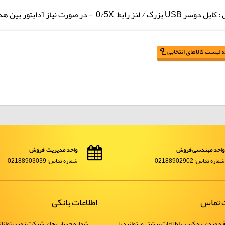
 لنز رابط 0/5X - در صورت نیاز آدابتور بین هد میکروسکوپ و لنز رابط
 لیست کالاهای انتخابی
واحد مهندسی فروش
واحد مدیریت فروش
شماره تماس: 02188902902
شماره تماس: 02188903039
ت تماس
اطلاعات بانکی
ه مندی به کسب اطلاعات بیشتر میتوانید با
شماره حساب های شرکت زمین توانا ت