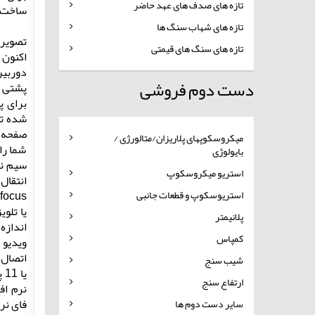
تازه های صدف های عهد حاضر
ساخت ک
تازه های شهاب سنگ ها
تازه های سنگ های قیمتی
دوربین
دست دوم فروشی
برای پ
میکروسکوپهای پلاریزان/متالورژی /
بایولوژی
استریو میکروسکوپ
استریوسکوپ و قطعات جانبی
پلانیمتر
کمپاس
شیب سنج
ارتفاع سنج
فای نرم اف
سایر دست دوم ها