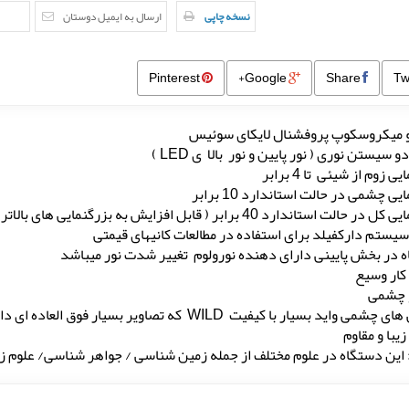
نسخه چاپی
ارسال به ایمیل دوستان
Pinterest
Google+
Share
 میکروسکوپ پروفشنال لایکای سوئیس
و سیستن نوری ( نور پایین و نور بالا ی LED )
ی زوم از شیئی تا 4 برابر
یی چشمی در حالت استاندارد 10 برابر
الت استاندارد 40 برابر ( قابل افزایش به بزرگنمایی های بالاتر (80 برابر )
سیستم دارکفیلد برای استفاده در مطالعات کانیهای قیمتی
 در بخش پایینی دارای دهنده نورولوم تغییر شدت نور میباشد
کار وسیع
 چشمی
ی واید بسیار با کیفیت WILD که تصاویر بسیار فوق العاده ای دارد
زیبا و مقاوم
: این دستگاه در علوم مختلف از جمله زمین شناسی / جواهر شناسی/ علوم ز