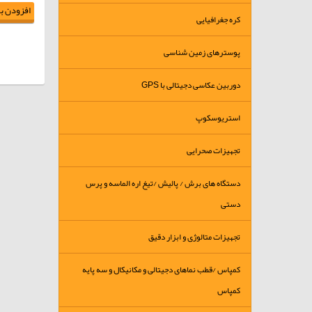
افزودن به
کره جغرافیایی
پوسترهای زمین شناسی
دوربین عکاسی دجیتالی با GPS
استریوسکوپ
تجهیزات صحرایی
دستگاه های برش / پالیش /تیغ اره الماسه و پرس
دستی
تجهیزات متالوژی و ابزار دقیق
کمپاس /قطب نماهای دجیتالی و مکانیکال و سه پایه
کمپاس