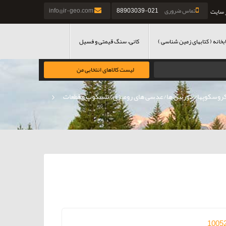
تماس ضروری
021-88903039
info@ir-geo.com
 سایت
بخانه ( کتابهای زمین شناسی )
کانی، سنگ قیمتی و فسیل
لیست کالاهای انتخابی من
روسکوپها/ دوربین ها/عدسی های رومیزی /تلسکوپ و قطعات
»
1005