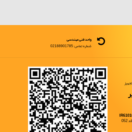
واحد فنی مهندسی
شماره تماس: 02188901785
جهیز
ر
IR6101
052