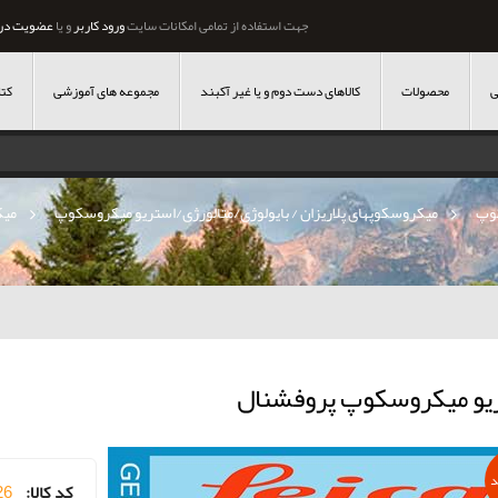
جهت استفاده از تمامی امکانات سایت
ورود کاربر
و یا
عضویت در
ی
محصولات
کالاهای دست دوم و یا غیر آکبند
مجموعه های آموزشی
کتا
وپ
»
میکروسکوپهای پلاریزان / بایولوژی/متالورژی/استریو میکروسکوپ
»
میک
یو میکروسکوپ پروفشنال
د
کد کالا:
26