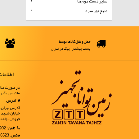
سایر دست دوم ها
منبع نور سرد
حمل و نقل کالاها توسط
پست پیشتاز | پیک در تهران
اطلاعا
در صورت علاق
ما تماس بگیر
آدرس
آدرس تهران ـ خ
فروش ـ واحد 9
تلفن:
02188902902
فکس:
02188916523