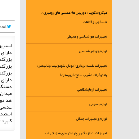
میکروسکوپها/ دوربین ها/عدسی های رومیزی /
تلسکوپ و قطعات
Tweet
تجهیزات هواشناسی و محیطی
استریو
لوازم جواهر شناسی
دارای د
بزرگنمای
بزرگنما
تجهیزات نقشه برداری( توتال تئودولیت/پلانیمتر/
بزرگنمایی کل در ح
پانتوگراف /شیب سنج/کرویمتر/)
دارای 
دستگاه
تجهیزات آزمایشگاهی
میدان 
هد دو
لوازم عمومی
عدسی های چشم
استند 
لوازم و تجهیزات جنگل
کابرد 
تجهیزات اندازه گیری پارامتر های فیزیکی آب