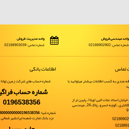
واحد مهندسی فروش
واحد مدیریت فروش
شماره تماس: 02188902902
شماره تماس: 02188903039
ت تماس
اطلاعات بانکی
ه مندی به کسب اطلاعات بیشتر میتوانید با
شماره حساب های شرکت زمین توانا ت
ید
شماره حساب فراگی
0196538356
یابان استاد نجات الهی (ویلا) ـ پایین تر از
خیابان شهید کلانتری ـ کوچه خسرو ـ پلاک 24 ـ مهندسی
شماره شبا:
80000000000196538356
نزد بانک تجارت شعبه ایرانشهر شمالی کد 
جاری سیبا