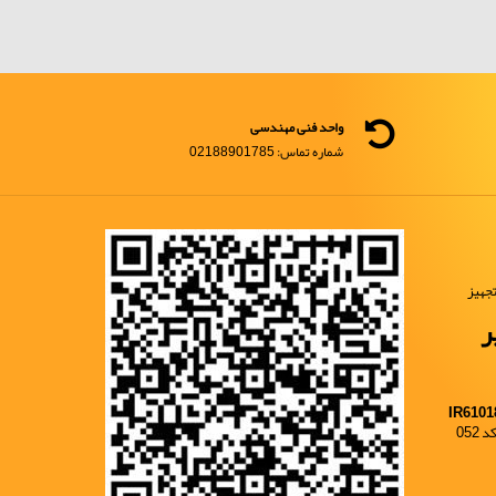
واحد فنی مهندسی
شماره تماس: 02188901785
جهیز
ر
IR6101
052