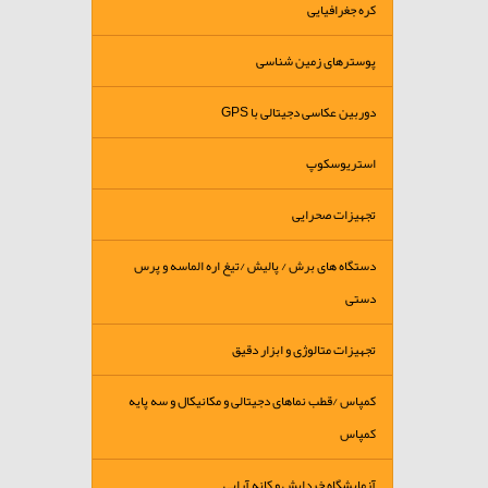
کره جغرافیایی
پوسترهای زمین شناسی
دوربین عکاسی دجیتالی با GPS
استریوسکوپ
تجهیزات صحرایی
دستگاه های برش / پالیش /تیغ اره الماسه و پرس
دستی
تجهیزات متالوژی و ابزار دقیق
کمپاس /قطب نماهای دجیتالی و مکانیکال و سه پایه
کمپاس
آزمایشگاه خردایش و کانه آرایی