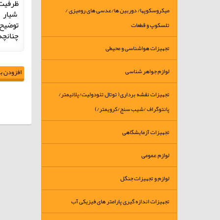
ظرفیت 50 مقطع/ شماره ردیف ها حک شده 
میکروسکوپها/ دوربین ها/عدسی های رومیزی /
شیار ب
توضیح
تلسکوپ و قطعات
چنانچه ضخامت لام بیشت
تجهیزات هواشناسی و محیطی
لوازم جواهر شناسی
افزودن به
تجهیزات نقشه برداری( توتال تئودولیت/پلانیمتر/
پانتوگراف /شیب سنج/کرویمتر/)
تجهیزات آزمایشگاهی
لوازم عمومی
لوازم و تجهیزات جنگل
تجهیزات اندازه گیری پارامتر های فیزیکی آب