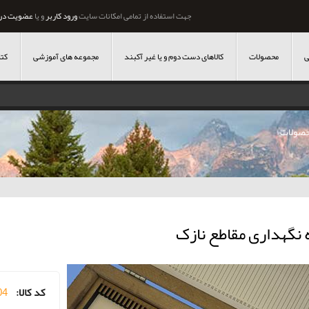
جهت استفاده از تمامی امکانات سایت
ورود کاربر
و یا
عضویت در
ی
محصولات
کالاهای دست دوم و یا غیر آکبند
مجموعه های آموزشی
کتا
صولات
 نگهداری مقاطع نازک
کد کالا:
04