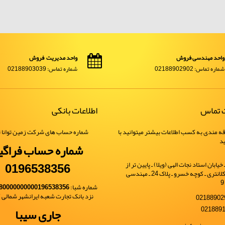
واحد مهندسی فروش
واحد مدیریت فروش
شماره تماس: 02188902902
شماره تماس: 02188903039
ت تماس
اطلاعات بانکی
ه مندی به کسب اطلاعات بیشتر میتوانید با
شماره حساب های شرکت زمین توانا ت
ید
شماره حساب فراگی
0196538356
یابان استاد نجات الهی (ویلا) ـ پایین تر از
خیابان شهید کلانتری ـ کوچه خسرو ـ پلاک 24 ـ مهندسی
شماره شبا:
80000000000196538356
نزد بانک تجارت شعبه ایرانشهر شمالی کد 
جاری سیبا