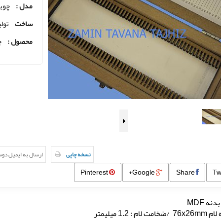
مدل :
چوبی 50 
ساخت
تولی
محصول :
ج
نسخه چاپی
ارسال به ایمیل دو
Pinterest
Google+
Share
ه MDF
 لام : 1.2 میلیمتر