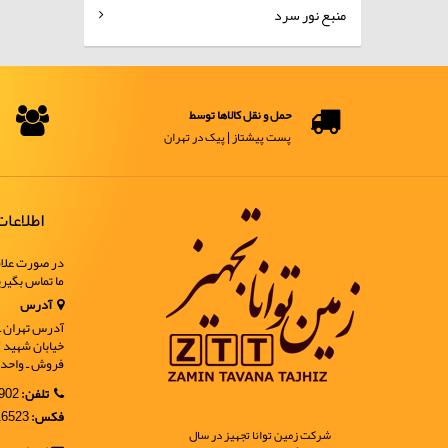
منبع نور سرد
حمل و نقل کالاها توسط
پست پیشتاز | پیک در تهران
اطلاعا
در صورت علاق
ما تماس بگیر
آدرس
آدرس تهران ـ خ
فروش ـ واحد 9
تلفن:
02188902902
فکس:
02188916523
شرکت زمین توانا تجهیز در سال