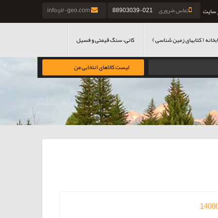
تماس ضروری
021-88903039
info@ir-geo.com
 سایت
بخانه ( کتابهای زمین شناسی )
کانی، سنگ قیمتی و فسیل
لیست کالاهای انتخابی من
1408