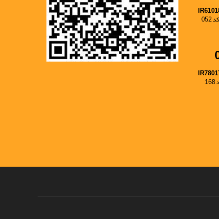
IR6101
052
IR7801
1