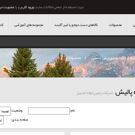
جهت استفاده از تمامی امکانات سایت
ورود کاربر
و یا
عضویت در
ی
محصولات
کالاهای دست دوم و یا غیر آکبند
مجموعه های آموزشی
کتا
یغ اره الماسه و پرس دستی
»
محصولات
 پالیش
شرکت زمین توانا تجهیز
نام:
وضعیت:
صفحه بندی: