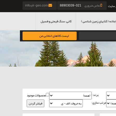
تماس ضروری
021-88903039
info@ir-geo.com
 سایت
بخانه ( کتابهای زمین شناسی )
کانی، سنگ قیمتی و فسیل
لیست کالاهای انتخابی من
برند :
محصولات موجود
مرتب سازی: