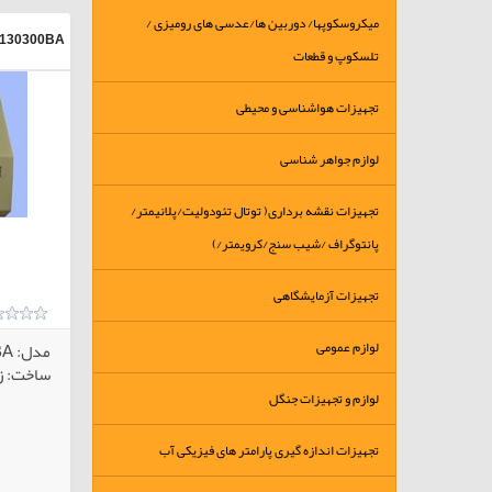
میکروسکوپها/ دوربین ها/عدسی های رومیزی /
130300BA
تلسکوپ و قطعات
تجهیزات هواشناسی و محیطی
لوازم جواهر شناسی
تجهیزات نقشه برداری( توتال تئودولیت/پلانیمتر/
پانتوگراف /شیب سنج/کرویمتر/)
تجهیزات آزمایشگاهی
لوازم عمومی
مدل: ZTTNP20BA
ساخت: زم
لوازم و تجهیزات جنگل
تجهیزات اندازه گیری پارامتر های فیزیکی آب
کالاهای انتخابی