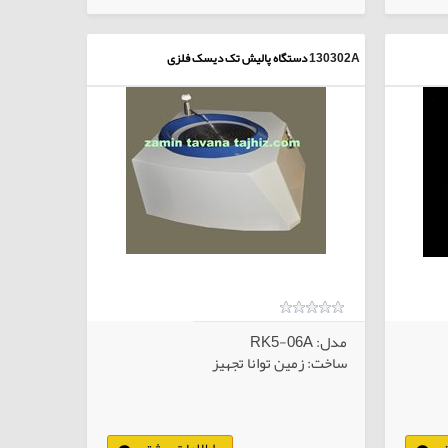
130302A
دستگاه پالیش تک دیسک فلزی
مدل: RK5-06A
ساخت: زمین توانا تجهیز
ر
اطلاعات بیشتر