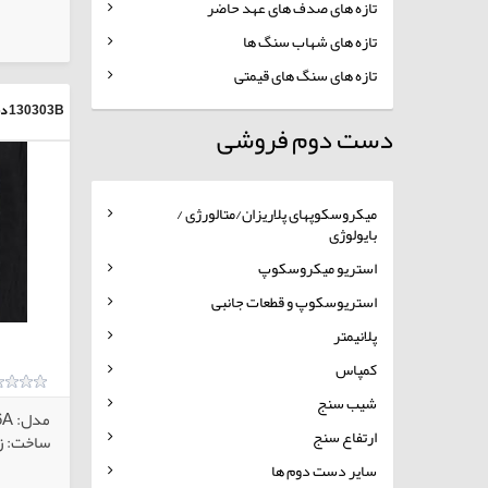
تازه های صدف های عهد حاضر
کالاهای انتخابی
تازه های شهاب سنگ ها
تازه های سنگ های قیمتی
130303B
د
دست دوم فروشی
میکروسکوپهای پلاریزان/متالورژی /
بایولوژی
استریو میکروسکوپ
استریوسکوپ و قطعات جانبی
پلانیمتر
کمپاس
شیب سنج
مدل: RP-506A
ارتفاع سنج
ساخت: زم
سایر دست دوم ها