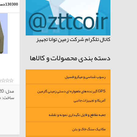
130300
دست
کانال تلگرام شرکت زمین توانا تجهیز
دسته بندی محصولات و کالاها
رسوب شناسی و میکرو فسیل
مدل: ZTTNP20
GPS گیرنده های ماهواره ای دستی زمینی گارمین
ساخت: می
آمریکا و تجهیزات جانبی
جعبه مقاطع و فایل نگهداری نمونه و نقشه
کالاهای انتخابی
مکانیک سنگ خاک و بتن