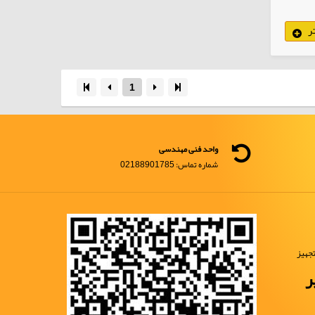
ر
1
واحد فنی مهندسی
شماره تماس: 02188901785
جهیز
ر