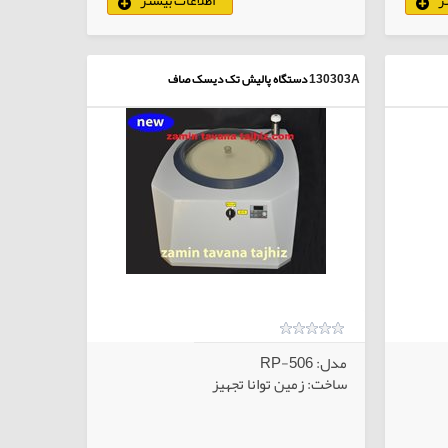
لاهای انتخابی
130303A
دستگاه پالیش تک دیسک صاف
مدل: RP-506
ساخت: زمین توانا تجهیز