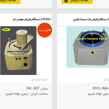
کالاهای انتخابی
کا
دستگاه پالیش تک دیسک فلزی
130303
دستگاه پالیشر هولدر دار
کالای جدید
مدل: RK-507
ین توانا تجهیز
ساخت: ایران -زمین توانا تجهیز