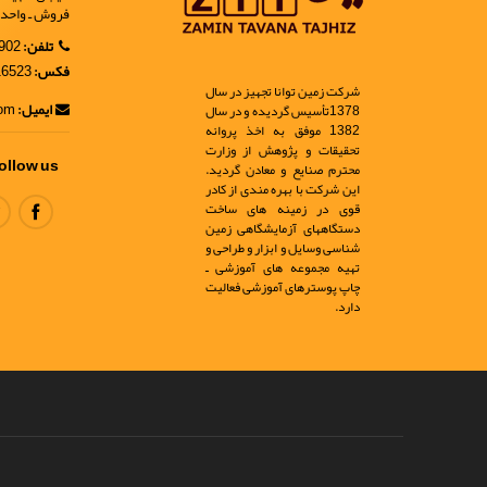
فروش ـ واحد 9
تلفن:
02188902902
فکس:
02188916523
شرکت زمین توانا تجهیز در سال
ایمیل:
info@ir-geo.com
1378تأسیس گردیده و در سال
1382 موفق به اخذ پروانه
تحقیقات و پژوهش از وزارت
ollow us
محترم صنایع و معادن گردید.
این شرکت با بهره مندی از کادر
قوی در زمینه های ساخت
دستگاههای آزمایشگاهی زمین
شناسی وسایل و ابزار و طراحی و
تهیه مجموعه های آموزشی ـ
چاپ پوسترهای آموزشی فعالیت
دارد.