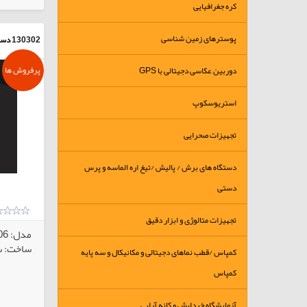
کره جغرافیایی
پوسترهای زمین شناسی
130302
دست
پرفروش ها
دوربین عکاسی دجیتالی با GPS
استریوسکوپ
تجهیزات صحرایی
دستگاه های برش / پالیش /تیغ اره الماسه و پرس
دستی
تجهیزات متالوژی و ابزار دقیق
مدل: RK5-06
ساخت: سا
کمپاس /قطب نماهای دجیتالی و مکانیکال و سه پایه
کمپاس
آزمایشگاه خردایش و کانه آرایی