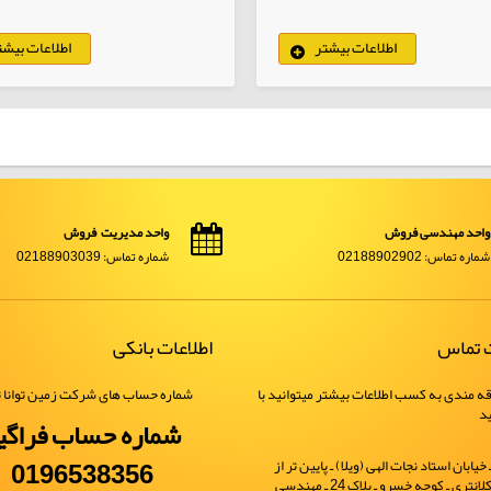
اطلاعات بیشتر
اطلاعات بیشت
کالاهای انتخابی
واحد مهندسی فروش
واحد مدیریت فروش
شماره تماس: 02188902902
شماره تماس: 02188903039
ت تماس
اطلاعات بانکی
ه مندی به کسب اطلاعات بیشتر میتوانید با
شماره حساب های شرکت زمین توانا ت
ید
شماره حساب فراگی
0196538356
یابان استاد نجات الهی (ویلا) ـ پایین تر از
خیابان شهید کلانتری ـ کوچه خسرو ـ پلاک 24 ـ مهندسی