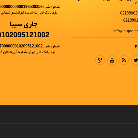
شماره شبا:
80000000000196538356
نزد بانک تجارت شعبه ایرانشهر شمالی کد 
جاری سیبا
0102095121002
شماره شبا:
70000000102095121002
F
نزد بانک ملی ایران شعبه کریم خان کد 68