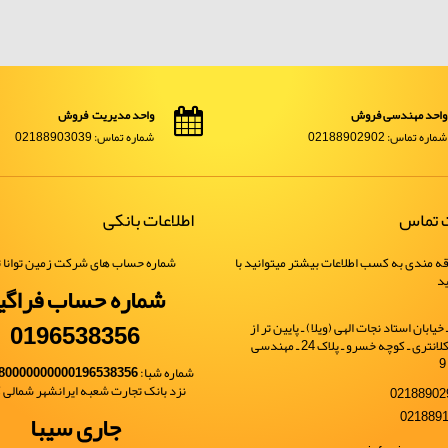
واحد مهندسی فروش
واحد مدیریت فروش
شماره تماس: 02188902902
شماره تماس: 02188903039
ت تماس
اطلاعات بانکی
ه مندی به کسب اطلاعات بیشتر میتوانید با
شماره حساب های شرکت زمین توانا ت
ید
شماره حساب فراگی
0196538356
یابان استاد نجات الهی (ویلا) ـ پایین تر از
خیابان شهید کلانتری ـ کوچه خسرو ـ پلاک 24 ـ مهندسی
شماره شبا:
80000000000196538356
نزد بانک تجارت شعبه ایرانشهر شمالی کد 
جاری سیبا