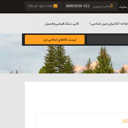
تماس ضروری
021-88903039
info@ir-geo.com
 سایت
بخانه ( کتابهای زمین شناسی )
کانی، سنگ قیمتی و فسیل
لیست کالاهای انتخابی من
10