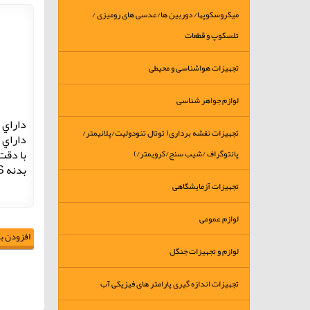
میکروسکوپها/ دوربین ها/عدسی های رومیزی /
تلسکوپ و قطعات
تجهیزات هواشناسی و محیطی
لوازم جواهر شناسی
داراي عقرب
تجهیزات نقشه برداری( توتال تئودولیت/پلانیمتر/
داراي 
با دقت 1 در
پانتوگراف /شیب سنج/کرویمتر/)
بدنه ABS
تجهیزات آزمایشگاهی
لوازم عمومی
افزودن به
لوازم و تجهیزات جنگل
تجهیزات اندازه گیری پارامتر های فیزیکی آب