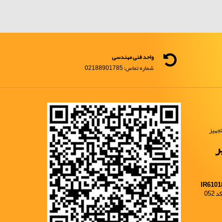
واحد فنی مهندسی
شماره تماس: 02188901785
جهیز
ر
IR6101
052