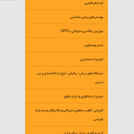
کره جغرافیایی
پوسترهای زمین شناسی
دوربین عکاسی دجیتالی با GPS
استریوسکوپ
تجهیزات صحرایی
دستگاه های برش / پالیش /تیغ اره الماسه و پرس
دستی
تجهیزات متالوژی و ابزار دقیق
کمپاس /قطب نماهای دجیتالی و مکانیکال و سه پایه
کمپاس
آزمایشگاه خردایش و کانه آرایی