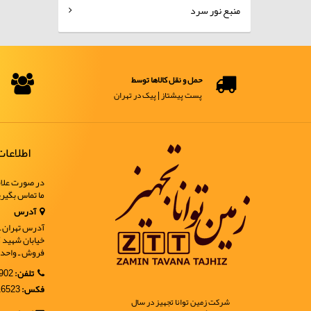
منبع نور سرد
حمل و نقل کالاها توسط
پست پیشتاز | پیک در تهران
اطلاعا
در صورت علاق
ما تماس بگیر
آدرس
آدرس تهران ـ خ
فروش ـ واحد 9
تلفن:
02188902902
فکس:
02188916523
شرکت زمین توانا تجهیز در سال