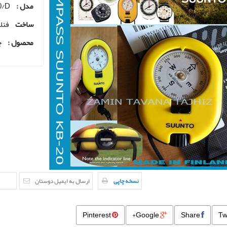
مدل :
0/D
ساخت
فنل
محصول :
ج
نسخه چاپی
ارسال به ایمیل دوستان
Pinterest
Google+
Share