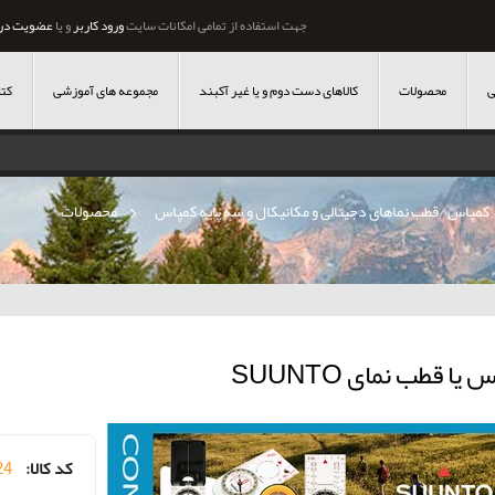
جهت استفاده از تمامی امکانات سایت
ورود کاربر
و یا
عضویت در
ی
محصولات
کالاهای دست دوم و یا غیر آکبند
مجموعه های آموزشی
کتا
کمپاس /قطب نماهای دجیتالی و مکانیکال و سه پایه کمپاس
»
محصولات
یا قطب نمای SUUNTO
کد کالا:
24