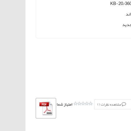
KB-20/36
اند
دید
امتیاز شما
مشاهده نظرات (
)