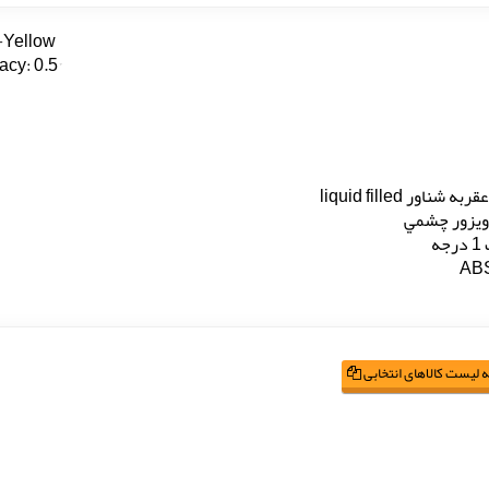
-Yellow
cy: 0.5°
ه شناور liquid filled
ويزور چشمي
جه
 لیست کالاهای انتخابی