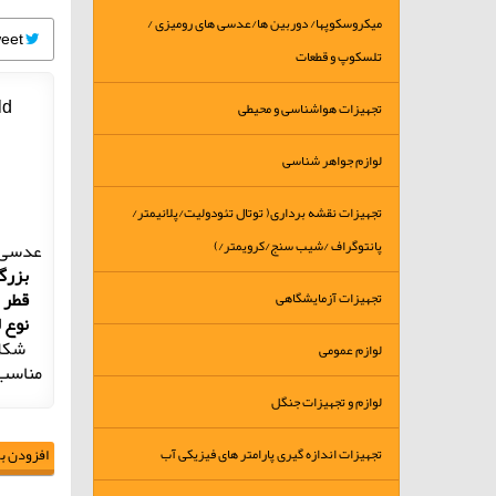
میکروسکوپها/ دوربین ها/عدسی های رومیزی /
Tweet
تلسکوپ و قطعات
ld
تجهیزات هواشناسی و محیطی
لوازم جواهر شناسی
تجهیزات نقشه برداری( توتال تئودولیت/پلانیمتر/
پانتوگراف /شیب سنج/کرویمتر/)
عدسی د
بزرگنمایی : 
قطر عدس
تجهیزات آزمایشگاهی
نوع لنز : 
شکل ب
لوازم عمومی
مناسب 
لوازم و تجهیزات جنگل
تجهیزات اندازه گیری پارامتر های فیزیکی آب
افزودن به