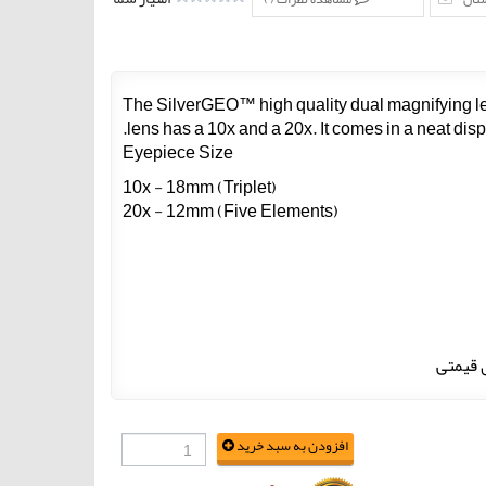
The SilverGEO™ high quality dual magnifying len
lens has a 10x and a 20x. It comes in a neat dis
Eyepiece Size
10x - 18mm (Triplet)
20x - 12mm (Five Elements)
 قیمتی
افزودن به سبد خرید