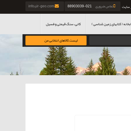
تماس ضروری
021-88903039
info@ir-geo.com
 سایت
بخانه ( کتابهای زمین شناسی )
کانی، سنگ قیمتی و فسیل
لیست کالاهای انتخابی من