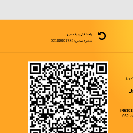
واحد فنی مهندسی
شماره تماس: 02188901785
جهیز
ر
IR6101
052