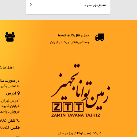
منبع نور سرد
حمل و نقل کالاها توسط
پست پیشتاز | پیک در تهران
اطلاعا
در صورت علاق
ما تماس بگیر
آدرس
آدرس تهران ـ خ
فروش ـ واحد 9
تلفن:
02188902902
فکس:
02188916523
شرکت زمین توانا تجهیز در سال