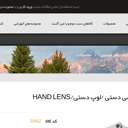
جهت استفاده از تمامی امکانات سایت
ورود کاربر
و یا
عضویت در
ی
محصولات
کالاهای دست دوم و یا غیر آکبند
مجموعه های آموزشی
کتا
ازم جواهر شناسی
»
محصولات
دستی /لوپ دستی/HAND LENS
کد کالا:
20402