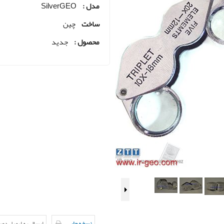
مدل :
SilverGEO
ساخت
چین
محصول :
جدید
نسخه چاپی
ارسال به ایمیل دو