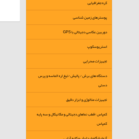
کره جغرافیایی
پوسترهای زمین شناسی
دوربین عکاسی دجیتالی با GPS
استریوسکوپ
تجهیزات صحرایی
دستگاه های برش / پالیش /تیغ اره الماسه و پرس
دستی
تجهیزات متالوژی و ابزار دقیق
کمپاس /قطب نماهای دجیتالی و مکانیکال و سه پایه
کمپاس
آزمایشگاه خردایش و کانه آرایی