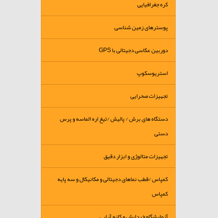
کره جغرافیایی
پوسترهای زمین شناسی
دوربین عکاسی دجیتالی با GPS
استریوسکوپ
تجهیزات صحرایی
دستگاه های برش / پالیش /تیغ اره الماسه و پرس
دستی
تجهیزات متالوژی و ابزار دقیق
کمپاس /قطب نماهای دجیتالی و مکانیکال و سه پایه
کمپاس
آزمایشگاه خردایش و کانه آرایی