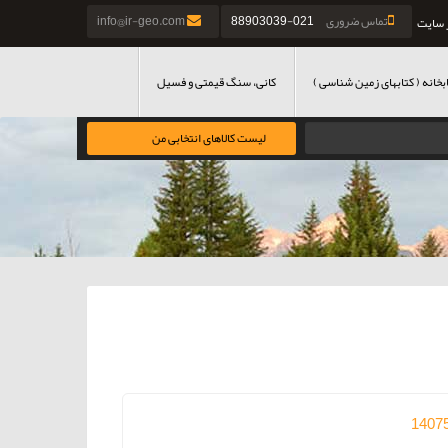
تماس ضروری
021-88903039
info@ir-geo.com
 سایت
بخانه ( کتابهای زمین شناسی )
کانی، سنگ قیمتی و فسیل
لیست کالاهای انتخابی من
1407