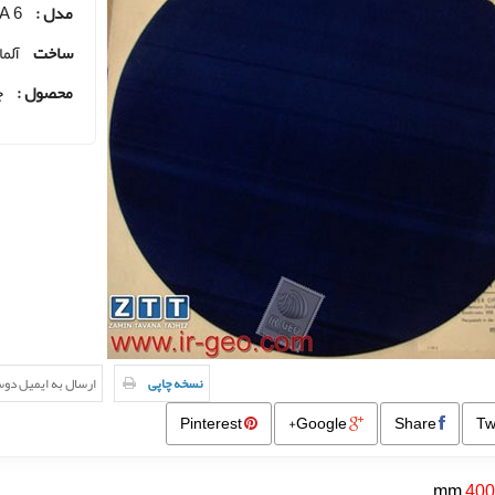
مدل :
A 6
ساخت
آلما
محصول :
ج
نسخه چاپی
ارسال به ایمیل دو
Pinterest
Google+
Share
mm
400