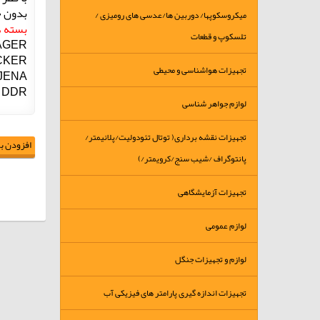
بدون 
میکروسکوپها/ دوربین ها/عدسی های رومیزی /
بسته های 0
تلسکوپ و قطعات
AGER
CKER
تجهیزات هواشناسی و محیطی
 JENA
 DDR
لوازم جواهر شناسی
تجهیزات نقشه برداری( توتال تئودولیت/پلانیمتر/
افزودن به
پانتوگراف /شیب سنج/کرویمتر/)
تجهیزات آزمایشگاهی
لوازم عمومی
لوازم و تجهیزات جنگل
تجهیزات اندازه گیری پارامتر های فیزیکی آب