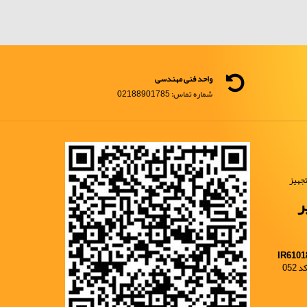
واحد فنی مهندسی
شماره تماس: 02188901785
جهیز
ر
IR6101
052