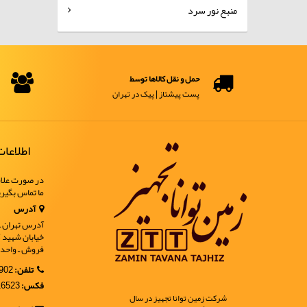
منبع نور سرد
حمل و نقل کالاها توسط
پست پیشتاز | پیک در تهران
اطلاعا
در صورت علاق
ما تماس بگیر
آدرس
آدرس تهران ـ خ
فروش ـ واحد 9
تلفن:
02188902902
فکس:
02188916523
شرکت زمین توانا تجهیز در سال