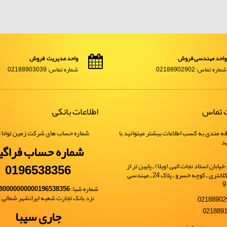
واحد مهندسی فروش
واحد مدیریت فروش
شماره تماس: 02188902902
شماره تماس: 02188903039
ت تماس
اطلاعات بانکی
ه مندی به کسب اطلاعات بیشتر میتوانید با
شماره حساب های شرکت زمین توانا ت
ید
شماره حساب فراگی
0196538356
یابان استاد نجات الهی (ویلا) ـ پایین تر از
خیابان شهید کلانتری ـ کوچه خسرو ـ پلاک 24 ـ مهندسی
شماره شبا:
80000000000196538356
نزد بانک تجارت شعبه ایرانشهر شمالی کد 
جاری سیبا