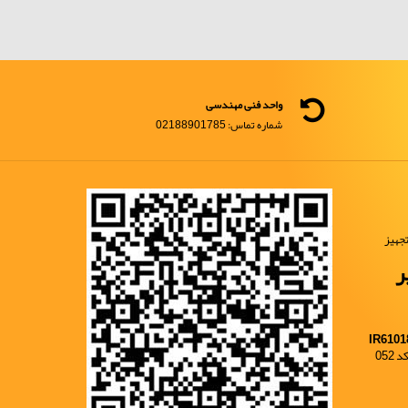
واحد فنی مهندسی
شماره تماس: 02188901785
جهیز
ر
IR6101
052