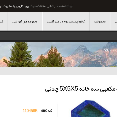
جهت استفاده از تمامی امکانات سایت
ورود کاربر
و یا
عضویت در
ی
محصولات
کالاهای دست دوم و یا غیر آکبند
مجموعه های آموزشی
کتا
محصولات
کعبی سه خانه 5X5X5 چدنی
کد کالا:
110456B