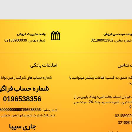
واحد مهندسی فروش
واحد مدیریت فروش
شماره تماس: 02188902902
شماره تماس: 02188903039
ت تماس
اطلاعات بانکی
ه مندی به کسب اطلاعات بیشتر میتوانید با
شماره حساب های شرکت زمین توانا ت
ید
شماره حساب فراگی
0196538356
یابان استاد نجات الهی (ویلا) ـ پایین تر از
خیابان شهید کلانتری ـ کوچه خسرو ـ پلاک 24 ـ مهندسی
شماره شبا:
80000000000196538356
نزد بانک تجارت شعبه ایرانشهر شمالی کد 
جاری سیبا