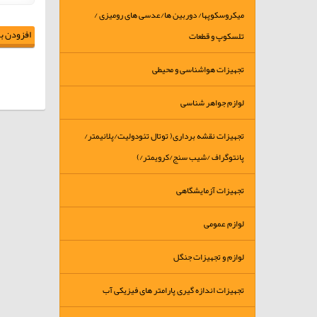
میکروسکوپها/ دوربین ها/عدسی های رومیزی /
افزودن به
تلسکوپ و قطعات
تجهیزات هواشناسی و محیطی
لوازم جواهر شناسی
تجهیزات نقشه برداری( توتال تئودولیت/پلانیمتر/
پانتوگراف /شیب سنج/کرویمتر/)
تجهیزات آزمایشگاهی
لوازم عمومی
لوازم و تجهیزات جنگل
تجهیزات اندازه گیری پارامتر های فیزیکی آب