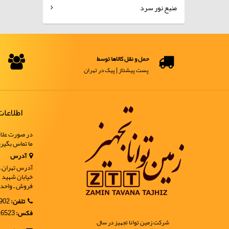
منبع نور سرد
حمل و نقل کالاها توسط
پست پیشتاز | پیک در تهران
اطلاعا
در صورت علاق
ما تماس بگیر
آدرس
آدرس تهران ـ خ
فروش ـ واحد 9
تلفن:
02188902902
فکس:
02188916523
شرکت زمین توانا تجهیز در سال