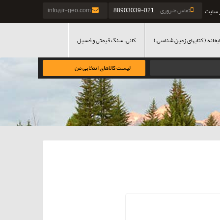
تماس ضروری
021-88903039
info@ir-geo.com
 سایت
بخانه ( کتابهای زمین شناسی )
کانی، سنگ قیمتی و فسیل
لیست کالاهای انتخابی من