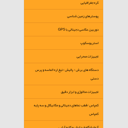
کره جغرافیایی
پوسترهای زمین شناسی
دوربین عکاسی دجیتالی با GPS
استریوسکوپ
تجهیزات صحرایی
دستگاه های برش / پالیش /تیغ اره الماسه و پرس
دستی
تجهیزات متالوژی و ابزار دقیق
کمپاس /قطب نماهای دجیتالی و مکانیکال و سه پایه
کمپاس
آزمایشگاه خردایش و کانه آرایی