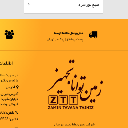
منبع نور سرد
حمل و نقل کالاها توسط
پست پیشتاز | پیک در تهران
اطلاعا
در صورت علاق
ما تماس بگیر
آدرس
آدرس تهران ـ خ
فروش ـ واحد 9
تلفن:
02188902902
فکس:
02188916523
شرکت زمین توانا تجهیز در سال