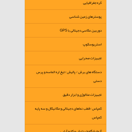
کره جغرافیایی
پوسترهای زمین شناسی
دوربین عکاسی دجیتالی با GPS
استریوسکوپ
تجهیزات صحرایی
دستگاه های برش / پالیش /تیغ اره الماسه و پرس
دستی
تجهیزات متالوژی و ابزار دقیق
کمپاس /قطب نماهای دجیتالی و مکانیکال و سه پایه
کمپاس
آزمایشگاه خردایش و کانه آرایی