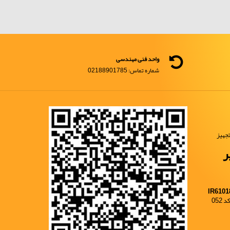
واحد فنی مهندسی
شماره تماس: 02188901785
جهیز
ر
IR6101
052