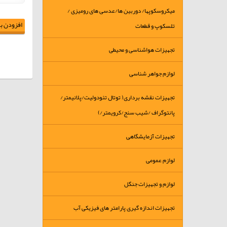
میکروسکوپها/ دوربین ها/عدسی های رومیزی /
افزودن به
تلسکوپ و قطعات
تجهیزات هواشناسی و محیطی
لوازم جواهر شناسی
تجهیزات نقشه برداری( توتال تئودولیت/پلانیمتر/
پانتوگراف /شیب سنج/کرویمتر/)
تجهیزات آزمایشگاهی
لوازم عمومی
لوازم و تجهیزات جنگل
تجهیزات اندازه گیری پارامتر های فیزیکی آب