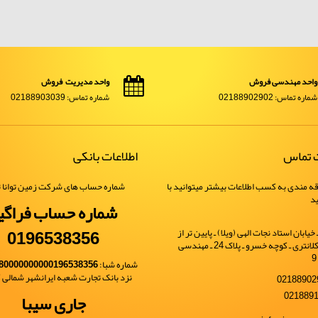
واحد مهندسی فروش
واحد مدیریت فروش
شماره تماس: 02188902902
شماره تماس: 02188903039
ت تماس
اطلاعات بانکی
ه مندی به کسب اطلاعات بیشتر میتوانید با
شماره حساب های شرکت زمین توانا ت
ید
شماره حساب فراگی
0196538356
یابان استاد نجات الهی (ویلا) ـ پایین تر از
خیابان شهید کلانتری ـ کوچه خسرو ـ پلاک 24 ـ مهندسی
شماره شبا:
80000000000196538356
نزد بانک تجارت شعبه ایرانشهر شمالی کد 
جاری سیبا