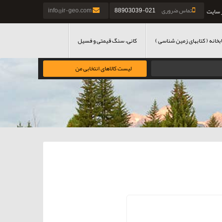
تماس ضروری
021-88903039
info@ir-geo.com
 سایت
بخانه ( کتابهای زمین شناسی )
کانی، سنگ قیمتی و فسیل
لیست کالاهای انتخابی من