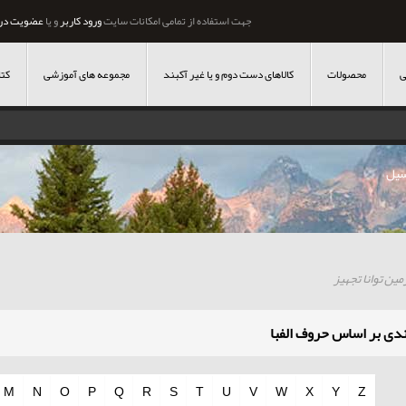
جهت استفاده از تمامی امکانات سایت
ورود کاربر
و یا
عضویت در
ی
محصولات
کالاهای دست دوم و یا غیر آکبند
مجموعه های آموزشی
کتا
سیل
ن توانا تجهیز
دی بر اساس حروف الفبا
M
N
O
P
Q
R
S
T
U
V
W
X
Y
Z