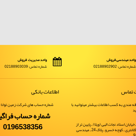
واحد مهندسی فروش
واحد مدیریت فروش
شماره تماس: 02188902902
شماره تماس: 02188903039
ت تماس
اطلاعات بانکی
ه مندی به کسب اطلاعات بیشتر میتوانید با
شماره حساب های شرکت زمین توانا ت
ید
شماره حساب فراگی
0196538356
یابان استاد نجات الهی (ویلا) ـ پایین تر از
خیابان شهید کلانتری ـ کوچه خسرو ـ پلاک 24 ـ مهندسی