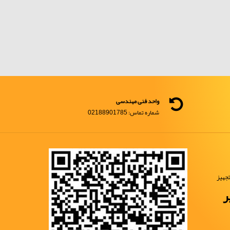
واحد فنی مهندسی
شماره تماس: 02188901785
جهیز
ر