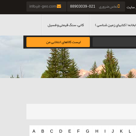
تماس ضروری
021-88903039
info@ir-geo.com
 سایت
بخانه ( کتابهای زمین شناسی )
کانی، سنگ قیمتی و فسیل
لیست کالاهای انتخابی من
A
B
C
D
E
F
G
H
I
J
K
L