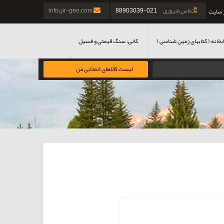
تماس ضروری
021-88903039
info@ir-geo.com
 سایت
بخانه ( کتابهای زمین شناسی )
کانی، سنگ قیمتی و فسیل
لیست کالاهای انتخابی من