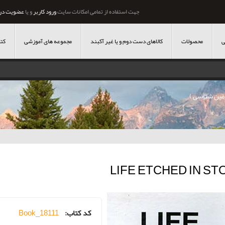
جهت استفاده از تمامی امکانات سایت
ورود کاربر
و یا
عضویت در
ی
محصولات
کالاهای دست دوم و یا غیر آکبند
مجموعه های آموزشی
کتا
 زمین شناسی )
LIFE ETCHED IN ST
کد کتاب:
Book_18111