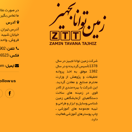
در صورت علاق
ما تماس بگیر
آدرس
آدرس تهران ـ خ
فروش ـ واحد 9
تلفن:
02188902902
فکس:
02188916523
شرکت زمین توانا تجهیز در سال
ایمیل:
info@ir-geo.com
1378تأسیس گردیده و در سال
1382 موفق به اخذ پروانه
تحقیقات و پژوهش از وزارت
ollow us
محترم صنایع و معادن گردید.
این شرکت با بهره مندی از کادر
قوی در زمینه های ساخت
دستگاههای آزمایشگاهی زمین
شناسی وسایل و ابزار و طراحی و
تهیه مجموعه های آموزشی ـ
چاپ پوسترهای آموزشی فعالیت
دارد.