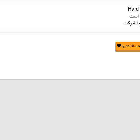
Hard 
 است
با شرکت
 علاقمندیها