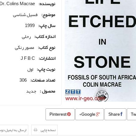
نویسنده:
Dr. Colins Macrae
موضوع:
فسیل شناسی
سال چاپ:
1999
اندازه کتاب:
رحلی
نوع کتاب:
مصور رنگی
انتشارات:
J F B C
نوبت چاپ:
اول
تعداد صفحات:
306
محصول :
جدید
Pinterest
Google+
Share
نسخه چاپی
ارسال به ایمیل دو