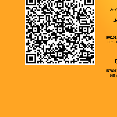
جهیز
ر
IR6101
052
IR7801
1